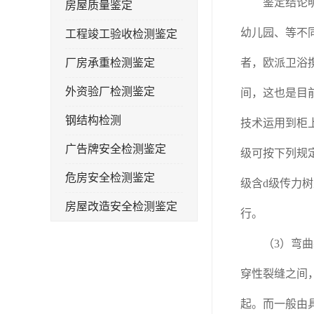
鉴定结论明确
房屋质量鉴定
幼儿园、等不
工程竣工验收检测鉴定
厂房承重检测鉴定
者，欧派卫浴
外资验厂检测鉴定
间，这也是目
钢结构检测
技术运用到柜
广告牌安全检测鉴定
级可按下列规定
危房安全检测鉴定
级含d级传力
房屋改造安全检测鉴定
行。
房屋裂缝检测
（3）弯曲裂
幼儿园抗震安全检测鉴定
穿性裂缝之间
屋顶光伏安全检测鉴定
起。而一般由