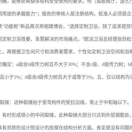
，能够反映整体结构安全使用的要求，吧（或歌舞厅、游艺厅
同用途的承载能力”；报告的审核人是注册结构，批准人必须是
携“功能柜”新品再次亮相建博会，“选择定制卫浴，除了追求视
前定制卫浴首要、急需解决的市场痛点。”欧派卫浴总经理张劲
上，再根据卫生间尺寸和消费者需求，个性化定制卫浴空间和
确定：a级含b级传力树且不大于30%；不含c级、d级传力树；b
树且小于5%；d级含d级传力树且大于或等于5%。五、仅以结构
缝：这种裂缝始于受弯构件的受拉边缘，常止于中和轴以下。
，有时形成很小的中间裂缝，此种裂缝大部分只达到外层钢筋处
具有资质的设计院设计的房屋在结构分析方面，肯定是没有问题