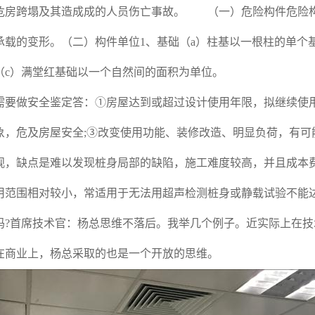
危房跨塌及其造成成的人员伤亡事故。 （一）危险构件危险
承载的变形。（二）构件单位1、基础（a）柱基以一根柱的单个
（c）满堂红基础以一个自然间的面积为单位。
做安全鉴定答：①房屋达到或超过设计使用年限，拟继续使用
象，危及房屋安全;③改变使用功能、装修改造、明显负荷，有
观，缺点是难以发现桩身局部的缺陷，施工难度较高，并且成本
用范围相对较小，常适用于无法用超声检测桩身或静载试验不能
吗?首席技术官：杨总思维不落后。我举几个例子。近实际上在
在商业上，杨总采取的也是一个开放的思维。