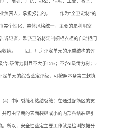
）、商铺、厂房、办公、住宅、工业、教室、
企业负责人，承担报告的。 作为“全卫定制”的
觉审美个性化，整体风格统一，主要的是利用空
松告诉记者，欧派卫浴将定制橱柜衣柜的自动柜门
浴柜收纳。 四、厂房评定单元的承重结构的评
级含c级传力树且不大于15%；不含d级传力树；c
为评定单元的综合鉴定评级，可按照本条第二款执
（4）中间裂缝和粘结裂缝：在通过配筋区的贯
，并可由早期的表面裂缝或小的内部粘结裂缝引
的。所以，安全性鉴定主要工作就是检测数据分