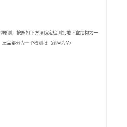
”的原则，按照如下方法确定检测批地下室结构为一
）屋盖部分为一个检测批（编号为Y）