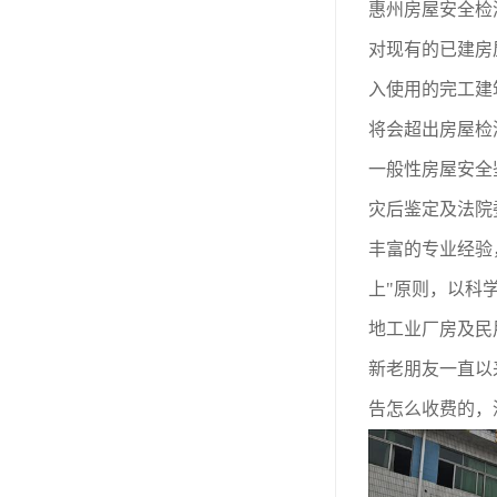
惠州房屋安全检
房屋检测鉴定
对现有的已建房
房屋结构补强加固
入使用的完工建
钢结构夹层安全检测
将会超出房屋检
一般性房屋安全
灾后鉴定及法院
丰富的专业经验
上"原则，以科
地工业厂房及民
新老朋友一直以
告怎么收费的，