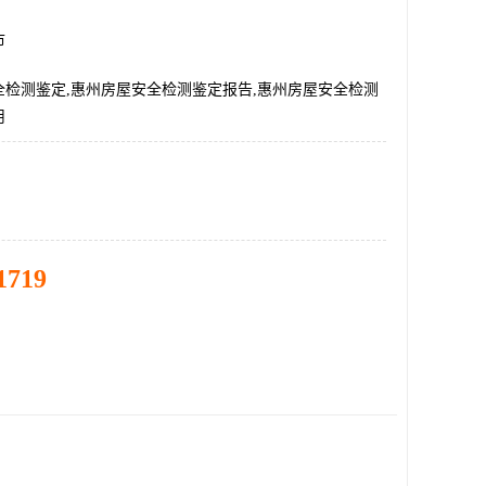
市
全检测鉴定,惠州房屋安全检测鉴定报告,惠州房屋安全检测
用
1719