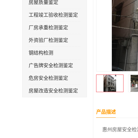
房屋质量鉴定
工程竣工验收检测鉴定
厂房承重检测鉴定
外资验厂检测鉴定
钢结构检测
广告牌安全检测鉴定
危房安全检测鉴定
房屋改造安全检测鉴定
房屋裂缝检测
产品描述
幼儿园抗震安全检测鉴定
屋顶光伏安全检测鉴定
惠州房屋安全检