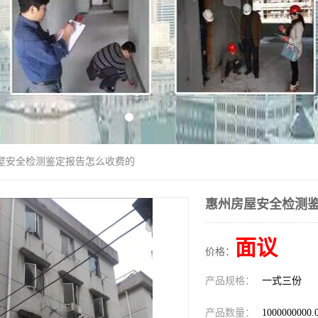
房屋安全检测鉴定报告怎么收费的
惠州房屋安全检测
面议
价格：
产品规格：
一式三份
产品数量：
1000000000