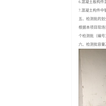
6.混凝土板构件
7.混凝土构件
五、检测批的划
根据本项目现场
个检测批（编号
六、检测批容量