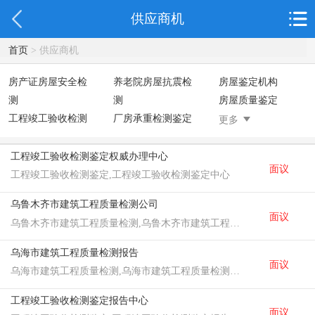
供应商机
首页
> 供应商机
房产证房屋安全检
养老院房屋抗震检
房屋鉴定机构
测
测
房屋质量鉴定
工程竣工验收检测
厂房承重检测鉴定
外资验厂检测鉴定
更多
鉴定
钢结构检测
广告牌安全检测鉴
定
工程竣工验收检测鉴定权威办理中心
面议
危房安全检测鉴定
房屋改造安全检测
房屋裂缝检测
工程竣工验收检测鉴定,工程竣工验收检测鉴定中心
鉴定
幼儿园抗震安全检
乌鲁木齐市建筑工程质量检测公司
测鉴定
面议
乌鲁木齐市建筑工程质量检测,乌鲁木齐市建筑工程质量检测公司
屋顶光伏安全检测
房屋检测鉴定
房屋结构补强加固
鉴定
钢结构夹层安全检
乌海市建筑工程质量检测报告
测
面议
乌海市建筑工程质量检测,乌海市建筑工程质量检测报告,乌海市建筑工程质量检测单位
工程竣工验收检测鉴定报告中心
面议