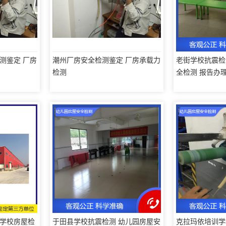
测鉴定 厂房
潮州厂房安全检测鉴定 厂房承载力
老街学校抗震检
检测
全检测 报告办
学校房屋检
于田县学校抗震检测 幼儿园房屋安
克拉玛依培训学