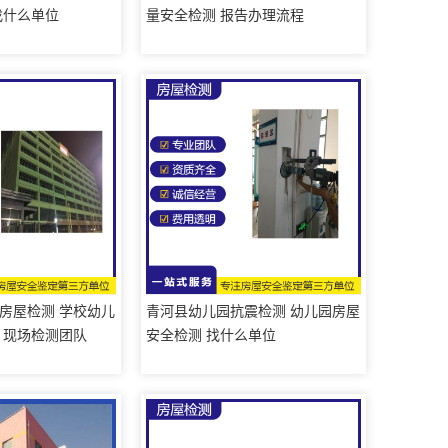
找什么单位
量安全检测 报告办理流程
房屋检测 学校幼儿
青河县幼儿园抗震检测 幼儿园房屋
 现场检测团队
安全检测 找什么单位