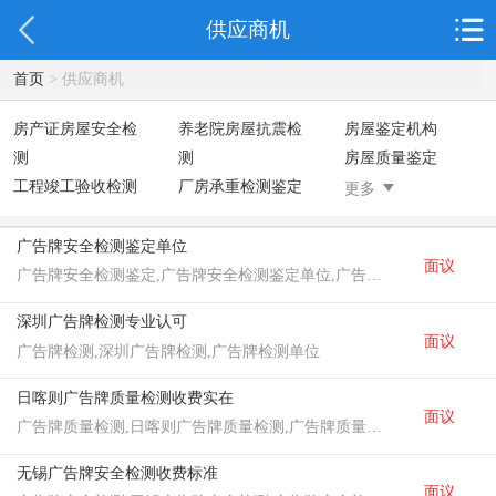
供应商机
首页
> 供应商机
房产证房屋安全检
养老院房屋抗震检
房屋鉴定机构
测
测
房屋质量鉴定
工程竣工验收检测
厂房承重检测鉴定
外资验厂检测鉴定
更多
鉴定
钢结构检测
广告牌安全检测鉴
定
广告牌安全检测鉴定单位
面议
危房安全检测鉴定
房屋改造安全检测
房屋裂缝检测
广告牌安全检测鉴定,广告牌安全检测鉴定单位,广告牌安全检测鉴定机构
鉴定
幼儿园抗震安全检
深圳广告牌检测专业认可
测鉴定
面议
广告牌检测,深圳广告牌检测,广告牌检测单位
屋顶光伏安全检测
房屋检测鉴定
房屋结构补强加固
鉴定
钢结构夹层安全检
日喀则广告牌质量检测收费实在
测
面议
广告牌质量检测,日喀则广告牌质量检测,广告牌质量检测单位
无锡广告牌安全检测收费标准
面议