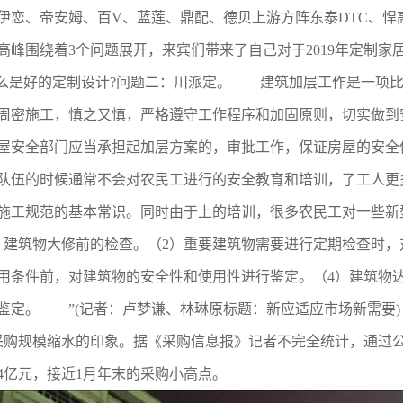
伊恋、帝安姆、百V、蓝莲、鼎配、德贝上游方阵东泰DTC、悍
高峰围绕着3个问题展开，来宾们带来了自己对于2019年定制家
什么是好的定制设计?问题二：川派定。 建筑加层工作是一项
周密施工，慎之又慎，严格遵守工作程序和加固原则，切实做到
屋安全部门应当承担起加层方案的，审批工作，保证房屋的安全
伍的时候通常不会对农民工进行的安全教育和培训，了工人更
施工规范的基本常识。同时由于上的培训，很多农民工对一些
）建筑物大修前的检查。（2）重要建筑物需要进行定期检查时，
用条件前，对建筑物的安全性和使用性进行鉴定。（4）建筑物
鉴定。 ”(记者：卢梦谦、林琳原标题：新应适应市场新需要)【
采购规模缩水的印象。据《采购信息报》记者不完全统计，通过公
4亿元，接近1月年末的采购小高点。