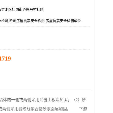
市罗湖区桂园街道鹿丹村社区
全检测,哈密房屋抗震安全检测,房屋抗震安全检测单位
1719
墙体的一侧或两侧采用混凝土板墙加固。（2）砂
侧或两侧采用钢绞线聚合物砂浆面层加固。 下游