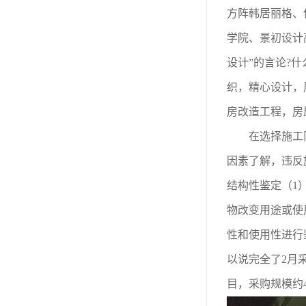
房屋检测鉴定
方阵韩居丽格、
房屋结构补强加固
学院、景初设计
设计”的言论?
钢结构夹层安全检测
织，精心设计，
房改造工程，房
在选择施工队
因素了解，违反
结构性鉴定（1
物改变用途或使
性和使用性进行
以说完全了2月
目，采购规模约