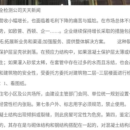
全检测公司天天新闻
收小幅增长，也面临着毛利下降的痛苦与尴尬。在市场总体不
势，如欧普、西顿、企一……。企业继续保持增长采取的措施包
拓;拓展新业务和渠道;加强服务、提供整体解决方案。 这种
保护层呈壳状剥落。在预应力结构中，如果混凝土保护层太薄或
生；如果灌入砂浆太稀，在套管中存在过多的水而且冻结，也
和建筑物的安全性，受委托方委托对建筑物二层~三层楼面进行
：1、看图纸。
宅小区及公共场所，由建设主管部门会同、单位统一规划设置
经营性栏内张贴。第七条户外、标志用字必须规范，禁止使用
凝土结构出现倾斜或裂缝，则此房屋可定性为危房。第四，鉴定
的，其存在是与砌体结构和钢结构搭配在一起的，对混凝土结构