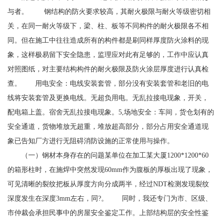
与者。 钢结构的防火要求较高，其耐火极限与耐火等级密切相
关，在同一耐火等级下，梁、柱、板等不同构件的耐火极限各不相
同。但在施工中往往造成所有的构件都是刷同样厚度防火涂料的现
象，这样极易留下安全隐患，监理应对此有足够的，工作中应认真
对照图纸，对主要结构构件的耐火极限及防火涂层厚度进行认真检
查。 用电安全：电线安装套管，部分没有安装套管和老旧的电
线将安装套管及更换电线。无超负用电。无乱拉接电现象，开关，
配电箱上盖。宿舍无乱拉接电现象。5,场地安全：车间，货仓划有的
安全通道，货物堆放无超重，堆放超高部分，部分占用安全通道现
象已告知厂方进行无阻碍消防设施的正常使用与操作。
（一）钢材本身存在的问题某单位在加工某大厦1200*1200*60
的箱形柱时，在施焊中突然发现60mm作为腹板的厚板出现了现象，
可见清晰的裂纹把板从厚度方向分成两半，经过NDT检测发现裂纹
深度发生在深度3mm左右，同?。 同时，我还专门为市、区级、
市仲裁会承担民事中的房屋安全鉴定工作。上部结构层的安全性鉴