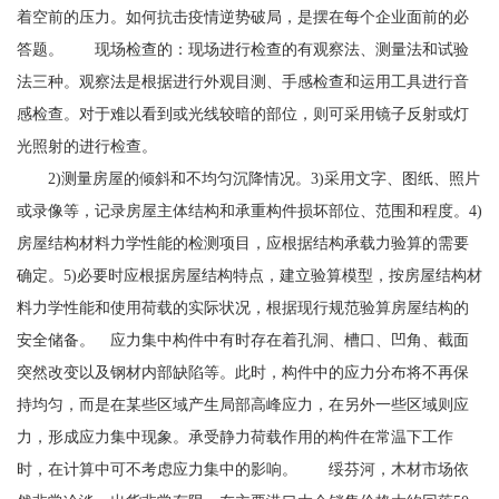
着空前的压力。如何抗击疫情逆势破局，是摆在每个企业面前的必
答题。 现场检查的：现场进行检查的有观察法、测量法和试验
法三种。观察法是根据进行外观目测、手感检查和运用工具进行音
感检查。对于难以看到或光线较暗的部位，则可采用镜子反射或灯
光照射的进行检查。
2)测量房屋的倾斜和不均匀沉降情况。3)采用文字、图纸、照片
或录像等，记录房屋主体结构和承重构件损坏部位、范围和程度。4)
房屋结构材料力学性能的检测项目，应根据结构承载力验算的需要
确定。5)必要时应根据房屋结构特点，建立验算模型，按房屋结构材
料力学性能和使用荷载的实际状况，根据现行规范验算房屋结构的
安全储备。 应力集中构件中有时存在着孔洞、槽口、凹角、截面
突然改变以及钢材内部缺陷等。此时，构件中的应力分布将不再保
持均匀，而是在某些区域产生局部高峰应力，在另外一些区域则应
力，形成应力集中现象。承受静力荷载作用的构件在常温下工作
时，在计算中可不考虑应力集中的影响。 绥芬河，木材市场依