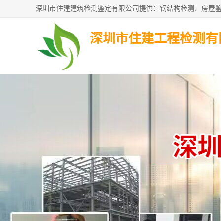
深圳市住建工程检测有