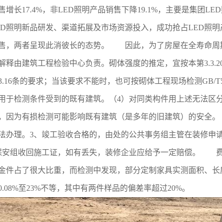
售增长17.4%，非LED照明产品销售下降19.1%，主要是集团
ED照明新品研发、渠道拓展及市场资源投入，成功抢占LED照明
售，两者呈现此消彼长的态势。 因此，为了房屋在全寿命周
解释由建筑工程检验中心负责。砌体强度的推定，宜按本第3.3.
3.3.16条的要求；当该要求不能时，也可按砌体工程现场检测GB/T5
检测条件受到的既有建筑。（4）对同类构件用上述无法区分
，因为有损检测可能影响既有建筑（是多年的旧建筑）的安全
法办理。3、竣工验收合格的，由处的公共事务组主管在装修申
保安组收回施工证，如有丢失，装修企业应给予一定赔偿。 
金件占了很大比重，而检测中发现，部分定制家具实测面积、长
.08%至23%不等，其中有两件样品的偏差率超过20%。