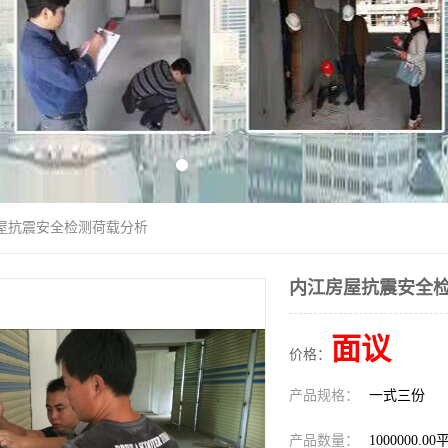
房屋抗震安全检测荷载分析
内江房屋抗震安全
面议
价格：
产品规格：
一式三份
产品数量：
1000000.0