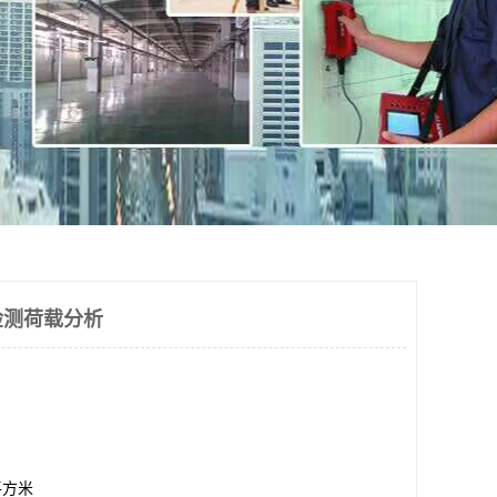
检测荷载分析
0平方米