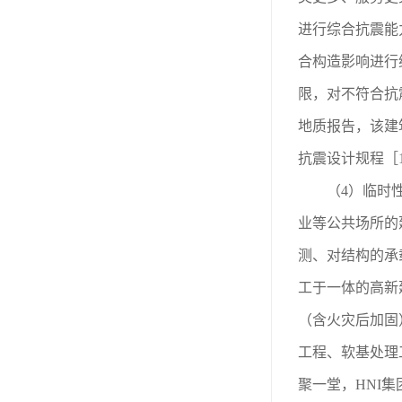
进行综合抗震能
合构造影响进行
限，对不符合抗
地质报告，该建筑
抗震设计规程［
（4）临时性房
业等公共场所的
测、对结构的承
工于一体的高新
（含火灾后加固
工程、软基处理
聚一堂，HNI集