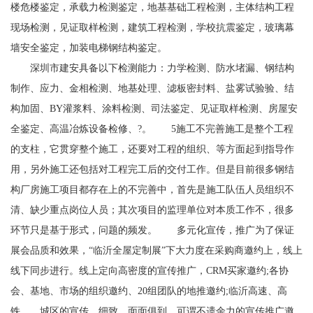
楼危楼鉴定，承载力检测鉴定，地基基础工程检测，主体结构工程
现场检测，见证取样检测，建筑工程检测，学校抗震鉴定，玻璃幕
墙安全鉴定，加装电梯钢结构鉴定。
深圳市建安具备以下检测能力：力学检测、防水堵漏、钢结构
制作、应力、金相检测、地基处理、滤板密封料、盐雾试验验、结
构加固、BY灌浆料、涂料检测、司法鉴定、见证取样检测、房屋安
全鉴定、高温冶炼设备检修、?。 5施工不完善施工是整个工程
的支柱，它贯穿整个施工，还要对工程的组织、等方面起到指导作
用，另外施工还包括对工程完工后的交付工作。但是目前很多钢结
构厂房施工项目都存在上的不完善中，首先是施工队伍人员组织不
清、缺少重点岗位人员；其次项目的监理单位对本质工作不，很多
环节只是基于形式，问题的频发。 多元化宣传，推广为了保证
展会品质和效果，“临沂全屋定制展”下大力度在采购商邀约上，线上
线下同步进行。线上定向高密度的宣传推广，CRM买家邀约;各协
会、基地、市场的组织邀约、20组团队的地推邀约;临沂高速、高
铁、、城区的宣传，细致，面面俱到，可谓不遗余力的宣传推广邀