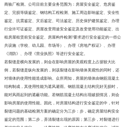
商验厂检测。公司目前主要业务范围为：房屋安全鉴定、危房鉴
定、完损等级鉴定、钢结构工程检测、施工周边影响鉴定、安全性
鉴定、抗震鉴定、灾后鉴定、司法鉴定、历史保护建筑鉴定、办理
行业许可证鉴定、房屋改变用途安全鉴定及改变使用功能鉴定、出
租房屋租赁前安全鉴定、房屋构件检测?要求进行安全鉴定的一些公
共设施（学校、幼儿园、市场等）、办理《房地产权证》、办理
《消防》、办理《营业执照》等进行安全鉴定。
若裂缝是横向发展的，则会在影响房屋的美观程度上占据较大比
例，若裂缝是纵向发展的，则该裂缝在影响墙体美观性的同时，还
对墙体的使用性能造成影响。众所周知，房屋的墙体由钢筋混凝土
结构制成，其使用性能为遮风避雨。钢筋混凝土结构完好无损时，
能对风雨起到的遮蔽功能。若钢筋混凝土结构出现破损情况，则会
影响房屋的使用性能。因此，对房屋结构进行安全鉴定的中，针对
裂缝问题的基础检测方案的确定分为三步：步，确定房屋结构安全
鉴定的范围；第二步，弄清裂缝出现的原因；第三步，对裂缝进行