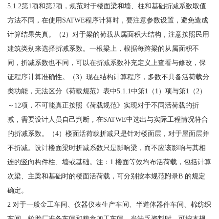
5.1.2第1项和第2项，规范对于楼面梁和墙、柱和基础折减系数取值
方法不同，在使用SATWE程序计算时，要注意参数设置，避免造成
计算结果失真。（2）对于梁的荷载从属面积大结构，注意按照民用
建筑类别来选择折减系数。一根梁上，根据每跨梁的从属面积不
同，折减系数也不同，可以在折减系数补充定义上查看与修改，保
证程序计算准确性。（3）现在结构计算程序，多数不具备活荷载分
类功能，无法区分《荷载规范》表中5.1.1中第1（1）项与第1（2）
～12项，不可能真正按照《荷载规范》实现对于不同活荷载的折
减，需要设计人员自己判断，在SATWE中选出与实际工程情况符合
的折减系数。（4）楼面活荷载折减只是针对楼面层，对于屋面层并
不折减。设计楼面梁时折减系数只是影响梁，而不应该影响与其相
连的竖向构件柱、墙或基础。注：1 楼面等效均布活荷载，包括计算
次梁、主梁和基础时的楼面活荷载，可分别按本规范附录B 的规定
确定。
2 对于一般金工车间、仪器仪表生产车间、半道体器件车间、棉纺织
车间、轮胎厂准备车间和粮食加工车间，当缺乏资料时，可按本规