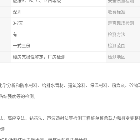
应按A、B、C、D 四等级
安全质量检测
深圳
收费标准
3-7天
是否现场检测
有
检测方法
一式三份
检测范围
楼房完损性鉴定，厂房检测
检测地区
材化学分析和防水材料、给排水管材、建筑涂料、保温材料、粉煤灰、砼
粘结强度等的检测。
法、高应变法、钻芯法、声波透射法等检测工程桩单桩承载力和桩身完
检测