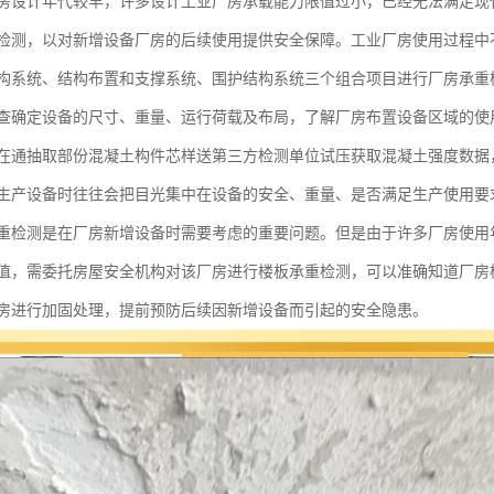
房设计年代较早，许多设计工业厂房承载能力限值过小，已经无法满足现
检测，以对新增设备厂房的后续使用提供安全保障。工业厂房使用过程中
构系统、结构布置和支撑系统、围护结构系统三个组合项目进行厂房承重
查确定设备的尺寸、重量、运行荷载及布局，了解厂房布置设备区域的使
在通抽取部份混凝土构件芯样送第三方检测单位试压获取混凝土强度数据
生产设备时往往会把目光集中在设备的安全、重量、是否满足生产使用要
重检测是在厂房新增设备时需要考虑的重要问题。但是由于许多厂房使用
值，需委托房屋安全机构对该厂房进行楼板承重检测，可以准确知道厂房
房进行加固处理，提前预防后续因新增设备而引起的安全隐患。