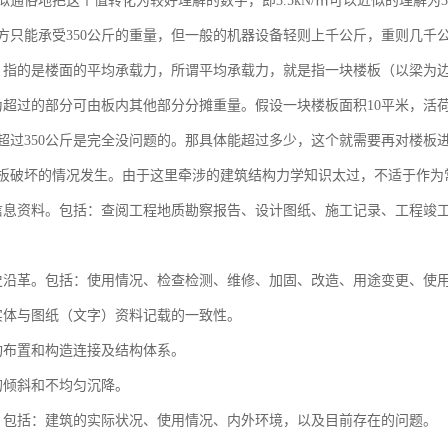
似通俗地把这个值转化为较好理解的数字，即3.5kN/㎡可以近似的理解为
方只能承受350公斤的重量，但一般的机器设备轻则上千公斤，重则几千
方，指的是楼面的平均承载力，所谓平均承载力，就是指一块楼板（以梁为边
为超过的部分可由板内其他部分分摊重量。假设一块楼板面积10平米，活荷载限
局部超过350公斤是完全没问题的。那具体能超过多少，这个就需要再对楼
板破坏的情况发生。由于这里牵涉的建筑结构力学知识太过，不适于作为
信息资料。包括：查阅工程地质勘察报告、设计图纸、施工记录、工程竣
史沿革。包括：使用情况、检查检测、维修、加固、改造、用途变更、使
实体与图纸（文字）资料记载的一致性。
构布置和构造连接及结构体系。
的倾斜和不均匀沉降。
。包括：建筑的实际状况、使用情况、内外环境，以及目前存在的问题。