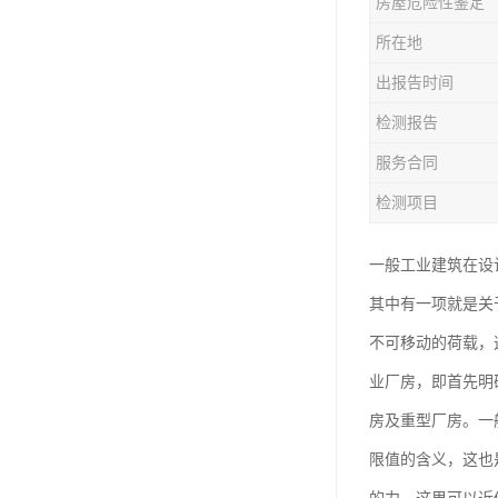
房屋危险性鉴定
房屋检测鉴定
所在地
房屋结构补强加固
出报告时间
钢结构夹层安全检测
检测报告
服务合同
检测项目
一般工业建筑在设
其中有一项就是关
不可移动的荷载，
业厂房，即首先明
房及重型厂房。一般
限值的含义，这也是