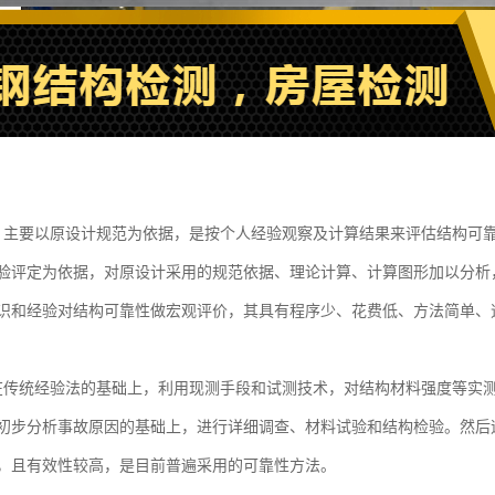
，主要以原设计规范为依据，是按个人经验观察及计算结果来评估结构可
验评定为依据，对原设计采用的规范依据、理论计算、计算图形加以分析
识和经验对结构可靠性做宏观评价，其具有程序少、花费低、方法简单、
在传统经验法的基础上，利用现测手段和试测技术，对结构材料强度等实
初步分析事故原因的基础上，进行详细调查、材料试验和结构检验。然后
，且有效性较高，是目前普遍采用的可靠性方法。