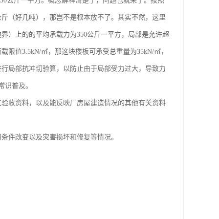
350公斤一平方。概念解释清楚了，问题也就来了。按照
公斤（好几吨），那岂不是根本放不了。其实不然，这里
界）上的的平均承载力为350公斤一平方，局部是允许超
值3.5kN/㎡，那这块楼板可承受总重量为35kN/㎡，
板进行局部抗冲切验算，以防止由于局部受力过大，导致力
常识普及。
工验收资料，以及能反映厂房屋建造情况的其他有关资料
用条件改变以及灾害损坏和修复等情况。