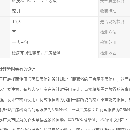
应按A、B、C、D 四等级
安全质量检测
深圳
收费标准
3-7天
是否现场检测
有
检测方法
一式三份
检测范围
楼房完损性鉴定，厂房检测
检测地区
计建造时会有的设计
于厂房楼面使用活荷载限值的设计规定（即通俗的厂房承重限值），这里
这里要注意，有的大型厂房在设计时采用设计，直接将所需要放置的设备
确，设计中楼面使用活荷载限值即为我们一般所说的楼面承重能力限值。
轻型厂房楼面活荷载限值为3.5kN/㎡，重型厂房楼面活荷载限值为7.5
广大市民为关心也是误区多的问题。拿3.5kN/㎡举例：kN/㎡中文称千牛每