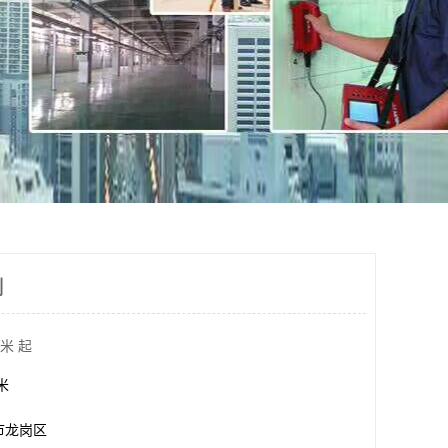
测
米 起
方米
市龙岗区