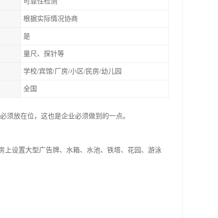
可靠性检测
根据实际情况协商
是
量尺、探针等
学校/宾馆/厂房/小区/民房/幼儿园
全国
性必须放在位，这也是企业必须做到的一点。
厂房上设置大型广告牌、水箱、水池、铁塔、花园、游泳