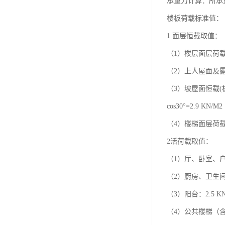
承重力计算：所承
楼板荷载标准值：
1 面层恒载取值：
（1）楼层面层荷载： 
（2）上人屋面及露台
（3）坡屋面恒载(
cos30°=2.9 KN/
（4）楼梯面层荷载：0
2活荷载取值：
（1）厅、卧室、户内
（2）厨房、卫生间：
（3）阳台：2.5 K
（4）公共楼梯（含平