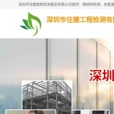
深圳市住建工程检测有