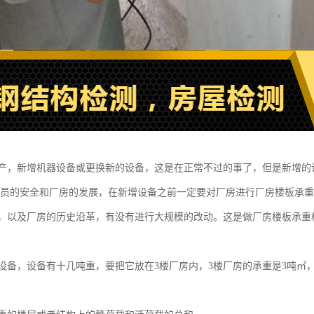
产，新增机器设备或更换新的设备，这是在正常不过的事了，但是新增的
人员的安全和厂房的发展，在新增设备之前一定要对厂房进行厂房楼板承
，以及厂房的历史沿革，有没有进行大规模的改动。这是做厂房楼板承重
设备，设备有十几吨重，要把它放在3楼厂房内，3楼厂房的承重是3吨㎡，