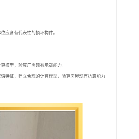
部位应含有代表性的损坏构件。
计算模型，验算厂房现有承载能力。
应谱特征，建立合理的计算模型，验算房屋现有抗震能力