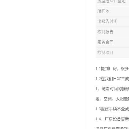
房屋危险性鉴定
房屋检测鉴定
所在地
房屋结构补强加固
出报告时间
钢结构夹层安全检测
检测报告
服务合同
检测项目
1.1提到厂房，
1.2在我们日常
1、随着时间的推
池、空调、太阳能
1.3报建手续不
1.4、厂房设备