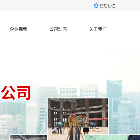
资质认证
企业视频
公司动态
关于我们