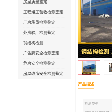
房屋质量鉴定
工程竣工验收检测鉴定
厂房承重检测鉴定
外资验厂检测鉴定
钢结构检测
广告牌安全检测鉴定
危房安全检测鉴定
房屋改造安全检测鉴定
房屋裂缝检测
产品描述
幼儿园抗震安全检测鉴定
检测类型
屋顶光伏安全检测鉴定