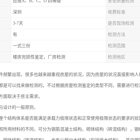
应按A、B、C、D 四等级
安全质量检测
深圳
收费标准
3-7天
是否现场检测
有
检测方法
一式三份
检测范围
楼房完损性鉴定，厂房检测
检测地区
件频繁出现，很多也越来越重视房屋的状况，因为房屋的状况直接影响人
都是可以找来做检测的。不过根据房屋检测鉴定的类型不同，需要进行检
方面取决于房主需求。
与设计的一般原则，
整个结构体系能否能满足承载力极限状态和正常使用极限状态的要求的验
照所用材料的不同，可分为钢筋混凝土结构，砌体结构（砖混结构），钢