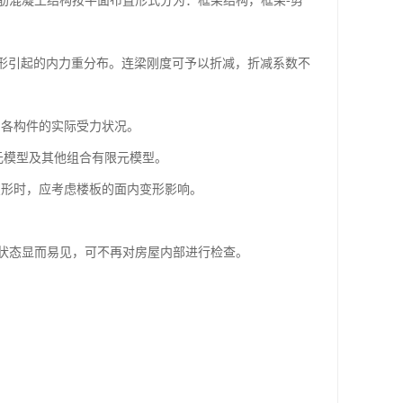
筋混凝土结构按平面布置形式分为：框架结构，框架-剪
变形引起的内力重分布。连梁刚度可予以折减，折减系数不
中各构件的实际受力状况。
元模型及其他组合有限元模型。
内变形时，应考虑楼板的面内变形影响。
状态显而易见，可不再对房屋内部进行检查。