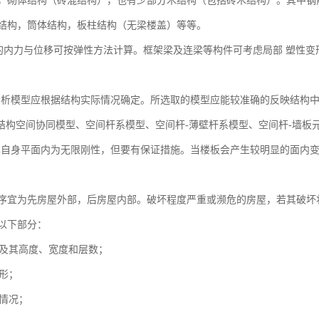
，砌体结构（砖混结构），也有少部分木结构（包括砖木结构）。其中钢
结构，筒体结构，板柱结构（无梁楼盖）等等。
构的内力与位移可按弹性方法计算。框架梁及连梁等构件可考虑局部 塑性
构分析模型应根据结构实际情况确定。所选取的模型应能较准确的反映结构
构空间协同模型、空间杆系模型、空间杆-薄壁杆系模型、空间杆-墙板
板在其自身平面内为无限刚性，但要有保证措施。当楼板会产生较明显的面
序宜为先房屋外部，后房屋内部。破坏程度严重或濒危的房屋，若其破坏
以下部分：
系及其高度、宽度和层数；
变形；
形情况；