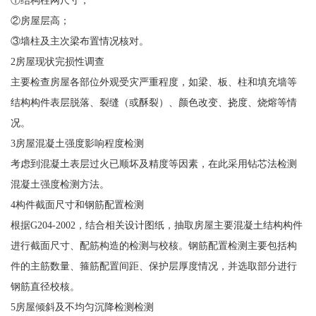
①结构柱网尺寸；
②房屋层高；
③墙柱及主次梁布置情况核对。
2房屋现状完损性调查
主要检查房屋各部位外观受灾严重程度，如梁、板、柱和填充墙等
结构构件表层脱落、裂缝（或酥裂）、颜色改变、挠度、烧熔等情
况。
3房屋混凝土强度影响程度检测
考虑到混凝土表层过火已顺坏及精度等因素，在此采用钻芯法检测
混凝土强度检测方法。
4构件截面尺寸和钢筋配置检测
根据G204-2002，结合相关设计图纸，抽取房屋主要混凝土结构构件
进行截面尺寸、配筋构造的检测与校核。钢筋配置检测主要包括构
件的主筋数量、箍筋配置间距、保护层厚度情况，并选取部分进行
钢筋直径校核。
5房屋倾斜及不均匀沉降检测检测