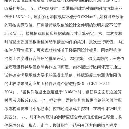
89系列规范。 五、结构复核时，普通民用建筑楼面的附加恒载应不
低于1.5KN/m2，屋面的附加恒载应不低于3.0KN/m2，如有可靠数据
的可按实际取值。厂房活荷载取值除设计文件明确说明外应不低于
3.5KN/m2。楼梯恒载取值应根据截面尺寸计算确定。六、结构复核
时混凝土强度应根据检测结果按照构件的类别、批次进行取值。 1在
条件许可情况下，可考虑对相邻若干楼层同设计标号、同类型构件
混凝土强度进行合并后的批量评定。 2对混凝土强度离散的，应先依
据规范进行异常值剔除再作区间评定。如不能进行区间评定可通过
试算确定满足承载力要求的混凝土限值，根据混凝土实测值和限值
的比较结果确定应加固构件及是否需进行普查（GB/T 50344-
2004）。3当构件混凝土强度低于13.0MPa时，钢筋截面面积在验算
时需考虑折减10%。 七、框架柱、梁箍筋和楼板纵向钢筋验算时应
考虑构造要求（小配筋率）控制还是承载力控制，在构件评级时注
意区分。 八、对不均匀沉降的判断应综合考虑顶点侧向位移量，构
件裂缝分布、形态、走向，裂缝指向与结构变形方向的吻合程度、