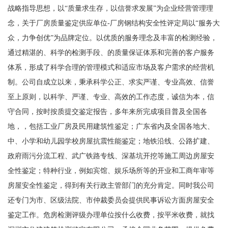
战略指导思想，以“质量求生存，以信誉求发展”为企业经营管理理
念，关于厂房质量鉴定供应单位-厂房钢结构安全性评定局以“服务大
众，力争创优”为品牌定位。以优质的服务理念及丰富的检测经验，
通过精湛的、科学的检测手段、
的质量保证体系和完善的客户服务
体系，形成了科学合理的管理模式和适应市场及客户需求的经营机
制。公司自成立以来，秉承科学公正、求实严谨、专业高效、信誉
至上原则，以科学、严谨、专业、高效的工作态度，诚信为本，信
守合同，按时按质提交鉴定报告，多年来所完成项目普及全国各
地，，包括工业厂房及民用建筑性鉴定；广东省内及全国各地大、
中、小学和幼儿园学校房屋抗震性能鉴定；地铁沿线、公路扩建、
政府雨污分流工程、武广铁路专线、深基坑开挖等施工周边房屋安
全性鉴定；特种行业，例如宾馆、娱乐场所等的开业和工商年审等
房屋安全性鉴定，得到有关行政主管部门的充分肯定。同时我公司
还专门为市、区级法院、市仲裁委员会提供民事诉讼方面房屋安全
鉴定工作。
危房检测评级办理单位按什么收费，按平米收费，就找