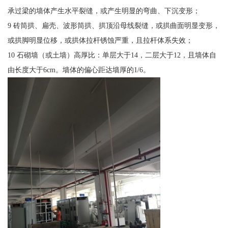
承过梁的墙体产生水平裂缝，或产生明显的弯曲、下沉变形；
9 砖筒拱、扁壳、波形筒拱、拱顶沿母线裂缝，或拱曲面明显变形，
或拱脚明显位移，或拱体拉杆锈蚀严重，且拉杆体系失效；
10 石砌墙（或土墙）高厚比：单层大于14，二层大于12，且墙体自
由长度大于6cm。墙体的偏心距达墙厚的1/6。