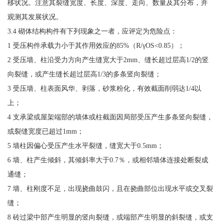
移状况。注意其裂缝宽度、长度、深度、走向、数量及其分布，并
观测其发展状况。
3.4 砌体结构构件有下列现象之一者，应评定为危险点：
1 受压构件承载力小于其作用效应的85%（R/γOS<0.85）；
2 受压墙、柱沿受力方向产生缝宽大于2mm、缝长超过层高1/2的竖
向裂缝，或产生缝长超过层高1/3的多条竖向裂缝；
3 受压墙、柱表面风华、剥落，砂浆粉化，有效截面削弱达1/4以
上；
4 支承梁或屋架端部的墙体或柱截面因局部受压产生多条竖向裂缝，
或裂缝宽度已超过1mm；
5 墙柱因偏心受压产生水平裂缝，缝宽大于0.5mm；
6 墙、柱产生倾斜，其倾斜率大于0.7％，或相邻墙体连接处断裂成
通缝；
7 墙、柱刚度不足，出现挠曲鼓闪，且在挠曲部位出现水平或交叉裂
缝；
8 砖过梁中部产生明显的竖向裂缝，或端部产生明显的斜裂缝，或支