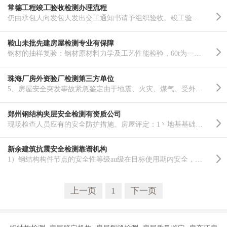
常德工程竣工验收检测办理流程
仍由承包人向发包人发出交工通知书请予组织验收。竣工验收前，承包人要按照规定，整理好全部竣工资料并完..……
鞍山未批先建房屋检测专业有保障
钢材的抽样复验：钢材原材料力学及工艺性能检验，60t为一个检验批；2、度螺栓连接副预拉力或扭矩系数的复..……
珠海厂房外资验厂检测第三方单位
5、房屋安全突发事故紧急鉴定由于地震、火灾、煤气、受外力影响等造成的房屋需要鉴定人员时间根据现场实际..……
郑州钢结构夹层安全检测有资质公司
现场检查人员应有的安全防护措施。房屋评定：1丶地基基础：地基基础保持，无明显不均匀沉降；2丶墙体：承..……
新余建筑抗震安全检测靠谱机构
1）钢结构构件节点的安全性等级au级在目标使用期内安全，不必采取措施；bu级在目标使用期内不显着影响安全..……
上一页
1
下一页