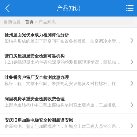
产品知识
当前位置：
首页
> 产品知识
徐州屋面光伏承载力检测评估分析
架结构形成的屋面下部空间可布置各类管道，如空调冷水管道、采暖管道、给水管道、通风管道和消防管道等。..……
营口房屋加层安全检测可靠机构
1.2.1钢筋混凝土构件碳化深度的检测根据现场情况，随机抽取有代表性的测点对构件的混凝土碳化深度进行检测..……
吐鲁番客户审厂安全检测优惠办理
模板工程：支撑不牢固、未按规定安设抱箍及对拉螺杆、柱墙模板垂直度超差、模板变形、模板拼缝不密实、模..……
阿里机房承重安全检测收费合理
上部承重结构⑴本工程上部结构采用夯土墙承重，二层楼板采用木楼板,屋面采用木檩条屋盖。所检承重墙与楼板..……
安庆旧房加装电梯安全检测靠谱安慰
房屋检测、鉴定与加固概述了：但城乡土建工程人员常会遇到因勘察、设计、施工使用等考虑不周，或火灾、地..……