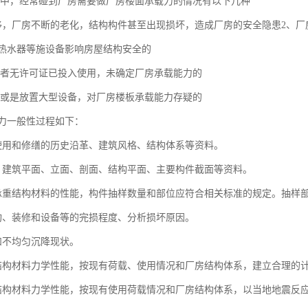
生成中，经常碰到厂房需要做厂房楼面承载力的情况有以下几种
移，厂房不断的老化，结构构件甚至出现损坏，造成厂房的安全隐患2、
热水器等施设备影响房屋结构安全的
全或者无许可证已投入使用，未确定厂房承载能力的
更新或是放置大型设备，对厂房楼板承载能力存疑的
力一般性过程如下：
使用和修缮的历史沿革、建筑风格、结构体系等资料。
、建筑平面、立面、剖面、结构平面、主要构件截面等资料。
承重结构材料的性能，构件抽样数量和部位应符合相关标准的规定。抽样
构、装修和设备等的完损程度、分析损坏原因。
和不均匀沉降现状。
结构材料力学性能，按现有荷载、使用情况和厂房结构体系，建立合理的
结构材料力学性能，按现有使用荷载情况和厂房结构体系，以当地地震反