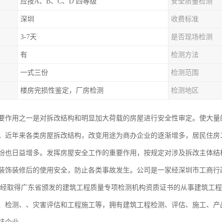
应按A、B、C、D 四等级
安全质量检测
深圳
收费标准
3-7天
是否现场检测
有
检测方法
一式三份
检测范围
楼房完损性鉴定，厂房检测
检测地区
要作用之一是对拆改结构和明显加大荷载的房屋进行安全性审定。使大量
。近年来各类房屋拆改结构，改变用途为商办企业的逐渐增多，居民住房
纷也日益增多。发挥房屋安全工作的重要作用，按规定对涉及拆改主体结
装饰装修后的使用安全，防止各类事故发生。公司是一家经深圳市工商行
已经取得广东省颁发的建筑工程质量专项检测机构资质证书的从事建筑工
、检测、、灾害评估和工程施工等，拥有建筑工程检测、评估、施工、产