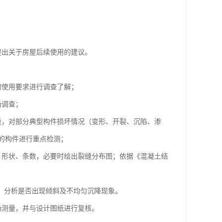
提出关于房屋后续使用的建议。
使用要求进行调查了解；
场调查；
，对部分典型构件损坏情况（变形、开裂、沉陷、渗
的构件进行重点检测；
形状、条数，必要时绘出裂缝分布图；依据《混凝土结
量，分析是否出现倾斜及不均匀沉降现象。
测量，并与设计图纸进行复核。