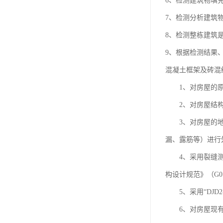
6、检测建筑物填
7、检测分析建筑
8、检测整栋建筑
9、根据检测结果
混凝土框架及砖混
1、对房屋的原设
2、对房屋结构类
3、对房屋的地基
漏、露筋等）进行
4、采用裂缝测宽
构设计规范》（G0
5、采用“DJD
6、对房屋现有上