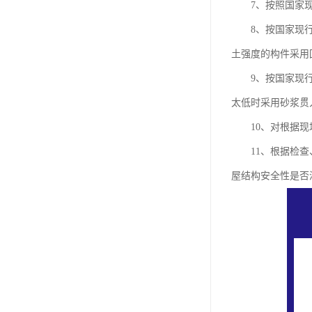
7、按照国家现行
8、按国家现行相
土强度的构件采用
9、按国家现行相
太低时采用砂浆贯
10、对根据现场
11、根据检查、检
屋结构安全性是否