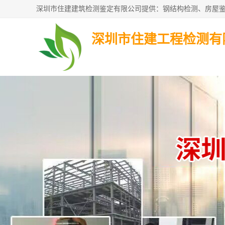
深圳市住建工程检测有