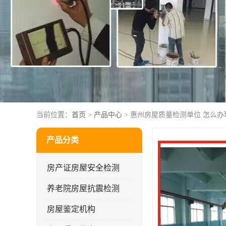
当前位置：
首页
>
产品中心
> 惠州房屋质量检测单位 怎么办
产品分类
房产证房屋安全检测
养老院房屋抗震检测
房屋鉴定机构