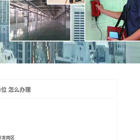
位 怎么办理
市龙岗区