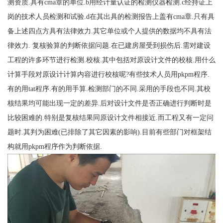
测资质.具有cma章的单位.b用经计量认证的检测仪器检测.c经持证上
岗的技术人员检测和试验.d在其出具的检测报告上盖有cma章.只有具
备上述四点方具有法律效力.其它单位或个人提供的数据均不具有法
律效力. 复核验算的判断依据问题.在已建房屋受到损伤后.需对建设
工程的许多环节进行检测.校核.其中包括对原设计文件的校核.用什么
计算手段对原设计计算内容进行校核呢?有些技术人员用pkpm程序.
有的用tat程序.有的用手算.检测部门的不同.采用的手段也不同.其校
核结果均可能出现一定的差异.后对设计文件是否正确进行判断时是
比较困难的.特别是复核结果同原设计文件相接近.而工程又有一定问
题时.其判为困难(已排除了其它因素的影响).目前有些部门对框架结
构就用pkpm程序作为判断依据.