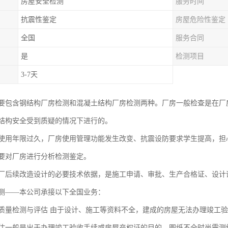
房屋安全检测
服务时间
抗震性鉴定
房屋危险性鉴定
全国
服务合同
是
检测项目
3-7天
要包含钢结构厂房检测和混凝土结构厂房检测两种。厂房一般检查是在厂
结构安全受到质疑的情况下进行的。
使用年限过久，厂房使用管理功能发生改变、抗震设防要求学生提高，担
要对厂房进行分析检测鉴定。
厂后续改造设计的必要技术依据，是施工申请、审批、生产合格证、设计
测——本公司承接以下全国业务：
质量检测与评估 由于设计、施工等资料不全，建成的房屋无法办理竣工
估一般是出于办理竣工验收手续或房屋产权证的目的。图纸不全时尚需测