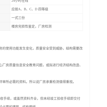
24小时在线
应按A、B、C、D 四等级
一式三份
楼房完损性鉴定，厂房检测
房的使用功能发生变化，质量安全受到威胁，结构需要改
心厂房质量信息安全教育问题，或拟进行经济结构改造、
评审所必需的资料。所以说厂房承重检测值得重视。
验收手续，或虽然资料齐全，但未经竣工验收手续即交付
绘必要的建筑、结构图纸。