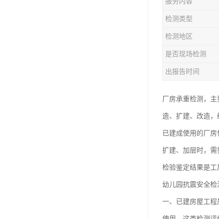
服务内容
房屋检测鉴定
检测类型
房屋结构补强加固
检测地区
钢结构夹层安全检测
是否现场检测
出报告时间
厂房承重检测，主
造、扩建、改造，
已建成使用的厂房
扩建、加层时，需
检验鉴定结果是工
幼儿园抗震安全检
一、已建房屋工程
使用。这类检测评