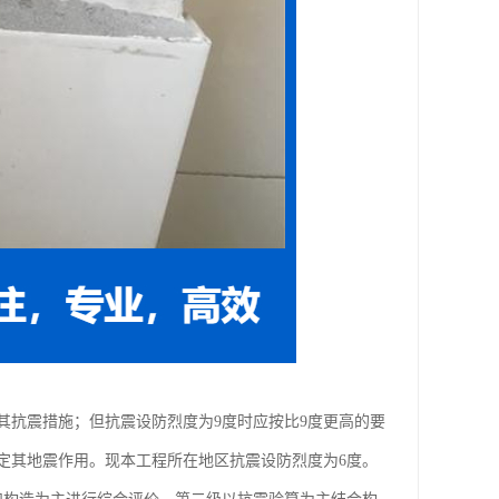
其抗震措施；但抗震设防烈度为9度时应按比9度更高的要
定其地震作用。现本工程所在地区抗震设防烈度为6度。