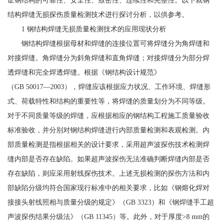
证钢结构的可靠性、安全性、致密性、连续性和完整性。以下就钢
结构焊缝无损探伤质量检测技术进行探讨分析，以供参考。
1 钢结构焊缝无损质量检测技术的应用现状分析
钢结构焊缝根据母材和焊缝的连接位置可将焊缝分为角焊缝和
对接焊缝。角焊缝分为斜角焊缝和直角焊缝；对接焊缝分为部分焊
透焊缝和完全焊透焊缝。根据《钢结构设计规范》
（GB 50017―2003），焊缝应该根据应力状况、工作环境、焊缝形
式、荷载特性和结构的重要性等，将焊缝的质量划分为不同等级。
对于不同质量等级的焊缝，应根据相应的钢结构工程施工质量验收
标准验收，并分别对钢结构焊缝进行内部质量检测和表观检测。内
部质量检测是指根据相关的设计要求，采用超声波探伤技术检测焊
缝内部是否存在缺陷。如果超声波探伤无法准确判断焊缝内部是否
存在缺陷，则应采用射线探伤技术。上述无损检测的探伤方法和内
部缺陷分级均符合国家现行标准中的相关要求，比如《钢熔化焊对
接接头射线照相与质量分级的规定》（GB 3323）和《钢焊缝手工超
声波探伤结果分级法》（GB 11345）等。此外，对于厚度>8 mm的