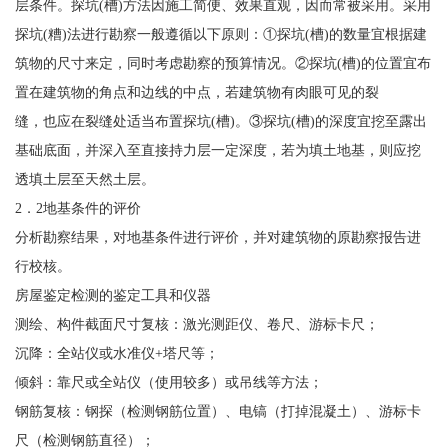
层条件。探坑(槽)方法因施工简便、效果直观，因而常被采用。采用
探坑(糟)法进行勘察一般遵循以下原则：①探坑(槽)的数量宜根据建
筑物的尺寸来定，同时考虑勘察的预算情况。②探坑(槽)的位置宜布
置在建筑物的角点和边线的中点，若建筑物有肉眼可见的裂
缝，也应在裂缝处适当布置探坑(槽)。③探坑(槽)的深度宜挖至露出
基础底面，并深入至直接持力层一定深度，若为填土地基，则应挖
透填土层至天然土层。
2．2地基条件的评价
分析勘察结果，对地基条件进行评价，并对建筑物的原勘察报告进
行校核。
房屋鉴定检测的鉴定工具和仪器
测绘、构件截面尺寸复核：激光测距仪、卷尺、游标卡尺；
沉降：全站仪或水准仪+塔尺等；
倾斜：靠尺或全站仪（使用较多）或吊线等方法；
钢筋复核：钢探（检测钢筋位置）、电镐（打掉混凝土）、游标卡
尺（检测钢筋直径）；