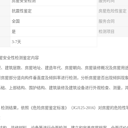
房屋安全检测
服务时间
抗震性鉴定
房屋危险性鉴定
全国
服务合同
是
检测项目
3-7天
屋安全性检测鉴定内容
型、建筑层数、房屋地址、建造年代、房屋朝向、房屋装修概况及房屋用
对房屋部分竖向构件垂直度及倾斜率进行检测，分析房屋是否出现倾斜现
基础、上部结构、围护结构、建筑装修及建筑设备进行外观检查、测量，
检测结果，依照《危险房屋鉴定标准》（JGJ125-2016）对房屋的危
：
结构、装修材料、设备等进行全面检测，建立和完善房屋档案，全面评价