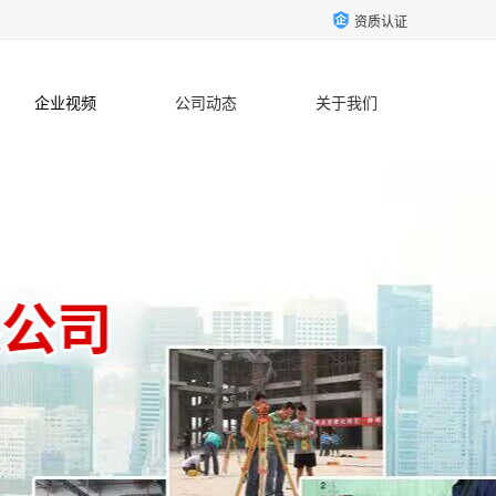
资质认证
企业视频
公司动态
关于我们