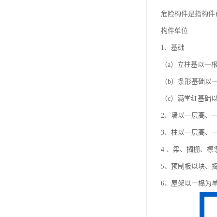
危险构件是指构件
构件单位
1、基础
（a）立柱基以一
（b）条形基础以
（c）满堂红基础
2、墙以一层高、
3、柱以一层高、
4 、梁、搁栅、
5、预制板以块、
6、屋架以一榀为