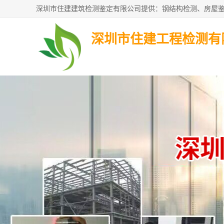
深圳市住建工程检测有