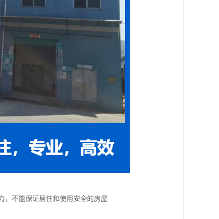
力，不能保证居住和使用安全的房屋