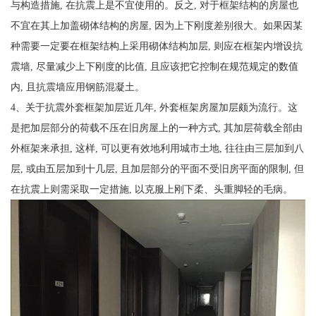
与构造措施, 在抗震上是不宜使用的。反之, 对于框架结构的房屋也
不宜在其上加盖砌体结构的房屋, 因为上下刚度差别很大。如果因某
种需要一定要在框架结构上采用砌体结构加层, 则应在框架内增设抗
震墙, 尽量减少上下刚度的比值, 且应该把它控制在规范规定的数值
内, 且抗震墙应用钢筋混凝土。
4、关于抗震外套框架加层近几年, 外套框架房屋加层颇为流行。这
是把加层部分的荷载不压在旧房屋上的一种方式, 其加层荷载全部由
外框架来承担, 这样, 可以更有效地利用城市土地, 往往由三层加到八
层, 或由五层加到十几层, 且加层部分的平面不受旧房平面的限制, 但
在抗震上则需采取一定措施, 以克服上刚下柔、头重脚轻的毛病。