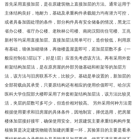
首先采用直接加层，是在原建筑物上直接加层的方法。通常运用于
主体结构良好，地耐力，基础及承重构件承载能力均有潜力可控，
或者具备加固处理的条件，部分构件具有安全储备的情况，黑龙江
省办公楼、省厅办公楼、老秋林公司楼、南岗汉阳街住宅楼、王兆
新村等均采用直接加层。直接加层法简单可行，造价较低，利用原
有基础，墙体加砌墙体，再做楼盖屋盖即可，若加层层数不多（一
般应控制在3层以下，好是1层）应首先考虑该方法。再有采用外套
柜架结构加层法，是在原房屋的外部另做基础和柜架等的加层方
法，该方法与旧房联系不大，比较少。基础是单设置的，新加层的
全部荷载由其承受，只要原结构还有相应的使用价值即可。哈尔滨
医科大学住院部大楼即采用了外套柜架结构加层法，该方法比较灵
活，夹层的层数可多可少，但造价相对较高。 另外采用何种方法需
根据使用要求和旧房屋的具体条件，因地制宜，择优选用，把房屋
楼体加层接好接牢，确保使用安全。对原建筑主要承重结构构件复
核验算是决定建筑物能否加建的重要一环，其验算目的主要是看承