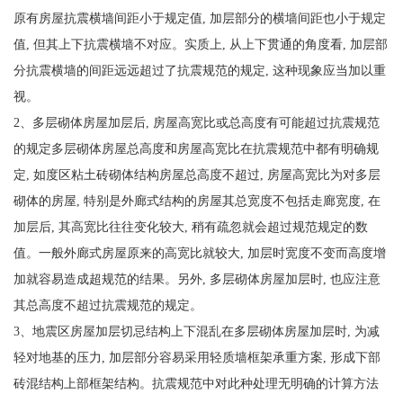
原有房屋抗震横墙间距小于规定值, 加层部分的横墙间距也小于规定
值, 但其上下抗震横墙不对应。实质上, 从上下贯通的角度看, 加层部
分抗震横墙的间距远远超过了抗震规范的规定, 这种现象应当加以重
视。
2、多层砌体房屋加层后, 房屋高宽比或总高度有可能超过抗震规范
的规定多层砌体房屋总高度和房屋高宽比在抗震规范中都有明确规
定, 如度区粘土砖砌体结构房屋总高度不超过, 房屋高宽比为对多层
砌体的房屋, 特别是外廊式结构的房屋其总宽度不包括走廊宽度, 在
加层后, 其高宽比往往变化较大, 稍有疏忽就会超过规范规定的数
值。一般外廊式房屋原来的高宽比就较大, 加层时宽度不变而高度增
加就容易造成超规范的结果。另外, 多层砌体房屋加层时, 也应注意
其总高度不超过抗震规范的规定。
3、地震区房屋加层切忌结构上下混乱在多层砌体房屋加层时, 为减
轻对地基的压力, 加层部分容易采用轻质墙框架承重方案, 形成下部
砖混结构上部框架结构。抗震规范中对此种处理无明确的计算方法