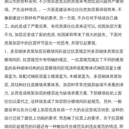
唐山市的资料表明, 不少加层改造后的房屋未考虑抗震问题而严重倒
塌。产生这种情况, 。一方面是建设单位往往把加层看得很简单, 不
像新建设计那样有严格的要求, 另一方面, 不办任何手续就自己施
工, 由此造成了严重后果。有些房屋往往原来还可以, 但因加层方案
不当, 加层后变成了新的危房, 给国家和带来了很大的损失。下面对
房屋加层中的抗震环节提出一些思考, 并望引起重视。
1、多层砌体房屋加层后横墙间距超过抗震规定对多层砌体房屋抗震
横墙间距, 抗震规范中有明确的规定。一抗震规范规定了不同的楼屋
盖的各种砌体结构的抗震横墙间距现浇和装配整体式钢筋混凝土楼
屋盖为, 装配式钢筋混凝土楼屋盖为, 木楼屋盖为。多层砌体房屋加
层, 其结构往往是横墙承重体系。加层时常常挖掘其纵墙不承重的潜
力, 从而造成将新加层的楼层改为纵墙承重方案, 下部横墙处的上面
往往以梁代之, 这样就造成了加层部分横墙间距超规范。另外, 一般
建设单位在办公楼上加层也喜欢搞一个大的会议室或活动室, 这样的
设计迁就了建筑上功能的要求, 而忽略了抗震上的要求。关于抗震横
墙间距超规范的问题还有一种貌似符合规范实则违反规范的情况, 即