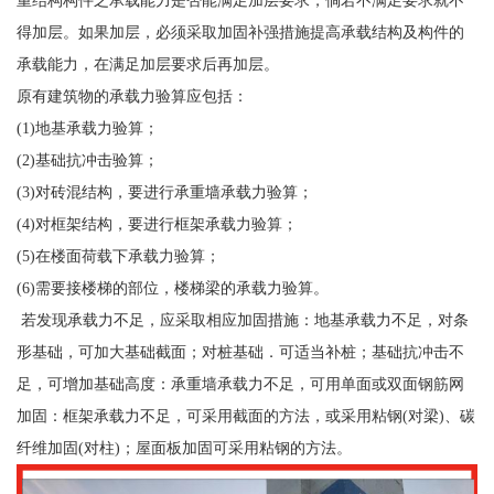
重结构构件之承载能力是否能满足加层要求，倘若不满足要求就不
得加层。如果加层，必须采取加固补强措施提高承载结构及构件的
承载能力，在满足加层要求后再加层。
原有建筑物的承载力验算应包括：
(1)地基承载力验算；
(2)基础抗冲击验算；
(3)对砖混结构，要进行承重墙承载力验算；
(4)对框架结构，要进行框架承载力验算；
(5)在楼面荷载下承载力验算；
(6)需要接楼梯的部位，楼梯梁的承载力验算。
若发现承载力不足，应采取相应加固措施：地基承载力不足，对条
形基础，可加大基础截面；对桩基础．可适当补桩；基础抗冲击不
足，可增加基础高度：承重墙承载力不足，可用单面或双面钢筋网
加固：框架承载力不足，可采用截面的方法，或采用粘钢(对梁)、碳
纤维加固(对柱)；屋面板加固可采用粘钢的方法。