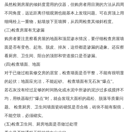
虽然检测房屋的倾斜度需用的仪器，但购房者用目测的方法从四周
不同角度，远近距离仔细观测也能基本上发现问题。可在房顶上用
细绳栓上一重物，贴墙放下至墙脚，从四周检查其倾斜程度。
(三)检查房屋有无渗漏
购房者要注意察看房屋的地面和顶层渗水情况，要仔细检查房屋墙
面是否有变色、起泡、脱皮、掉灰，这些都是渗漏的迹象。还应察
看厨房、卫生间、阳台的顶部和管道接口是否渗漏。
(四)检查墙面、地面
对于已做过粗装修交房的居室，检查墙面是否平整，不能有很明显
的起伏；地面应光洁，不能起砂。 检查墙面有无石灰“爆点”。
若石灰没有经过足够的时间熟化或水泥中所渗的泥沙过多或搅拌不
均，用铁器敲打“爆点”时，就会发现大面积的疏松、脱落等质量问
题。 检查厨房、卫生间墙面瓷砖砌筑是否合格，砖块不能有裂痕，
不能空鼓，必须砌实。
(五)检查卫生间、厨房地面是否做过处理