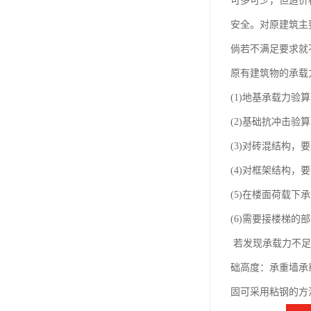
可多可少，但造价
安全。对原建筑主
倘若不满足要求就
原有建筑物的承载
(1)地基承载力验
(2)基础抗冲击验
(3)对砖混结构，
(4)对框架结构，
(5)在楼面荷载下
(6)需要接楼梯
若发现承载力不足
础高度：承重墙承
固可采用粘钢的方