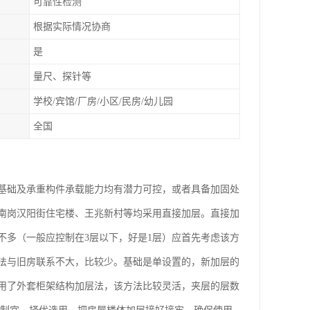
可靠性检测
根据实际情况协商
是
量尺、探针等
学校/宾馆/厂房/小区/民房/幼儿园
全国
基础及承重构件承载能力均有潜力可控，或者具备加固处
南岗汉阳街住宅楼、王兆新村等均采用直接加层。直接加
不多（一般应控制在3层以下，好是1层）应首先考虑该方
法与旧房联系不大，比较少。基础是单设置的，新加层的
用了外套柜架结构加层法，该方法比较灵活，夹层的层数