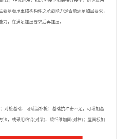
地制宜，择优选用，把房屋楼体加层接好接牢，确保使用
主要是看承重结构构件之承载能力是否能满足加层要求，
载能力，在满足加层要求后再加层。
；对桩基础．可适当补桩；基础抗冲击不足，可增加基
法，或采用粘钢(对梁)、碳纤维加固(对柱)；屋面板加