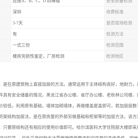
应按A、B、C、D 四等级
安全质量检测
深圳
收费标准
3-7天
是否现场检测
有
检测方法
一式三份
检测范围
楼房完损性鉴定，厂房检测
检测地区
，是在原建筑物上直接加层的方法。通常运用于主体结构良好，地耐力，
件具有安全储备的情况，黑龙江省办公楼、省厅办公楼、老秋林公司楼、
价较低，利用原有基础，墙体加砌墙体，再做楼盖屋盖即可，若加层层数
柜架结构加层法，是在原房屋的外部另做基础和柜架等的加层方法，该方
，只要原结构还有相应的使用价值即可。哈尔滨医科大学住院部大楼即采