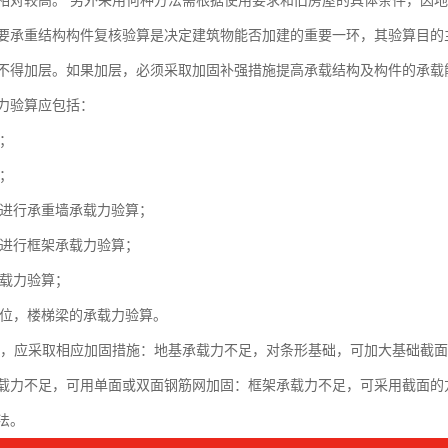
相对较高。 另外采用何种方法需根据使用要求和旧房屋的具体条件，因
要承重结构构件复核验算是决定建筑物能否加建的重要一环，其验算目的
不得加层。如果加层，必须采取加固补强措施提高承载结构及构件的承
力验算应包括：
算；
算；
要进行承重墙承载力验算；
要进行框架承载力验算；
承载力验算；
的部位，楼梯梁的承载力验算。
，应采取相应加固措施：地基承载力不足，对条形基础，可加大基础截面
载力不足，可用单面或双面钢筋网加固：框架承载力不足，可采用截面的方
法。