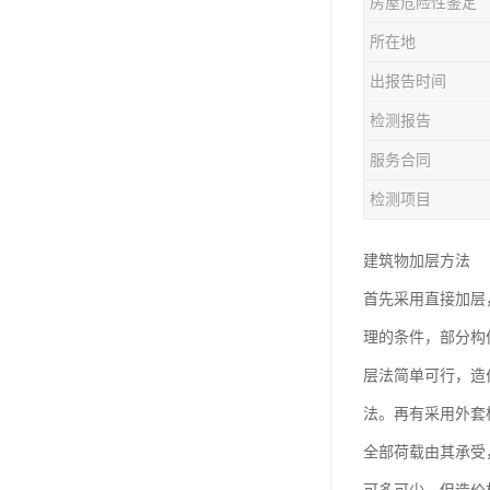
房屋危险性鉴定
房屋检测鉴定
所在地
房屋结构补强加固
出报告时间
钢结构夹层安全检测
检测报告
服务合同
检测项目
建筑物加层方法
首先采用直接加层
理的条件，部分构
层法简单可行，造
法。再有采用外套
全部荷载由其承受