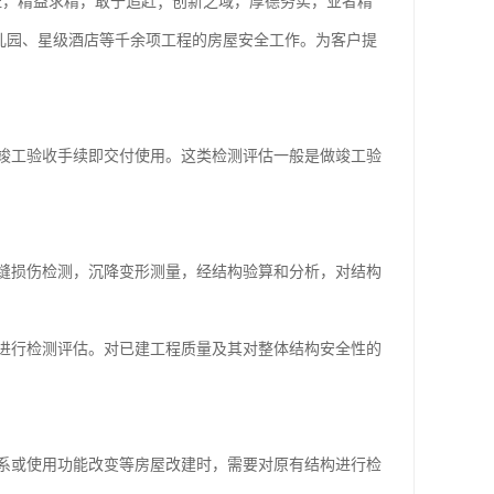
证，精益求精，敢于追赶；创新之域，厚德务实，业者精
儿园、星级酒店等千余项工程的房屋安全工作。为客户提
竣工验收手续即交付使用。这类检测评估一般是做竣工验
缝损伤检测，沉降变形测量，经结构验算和分析，对结构
进行检测评估。对已建工程质量及其对整体结构安全性的
系或使用功能改变等房屋改建时，需要对原有结构进行检