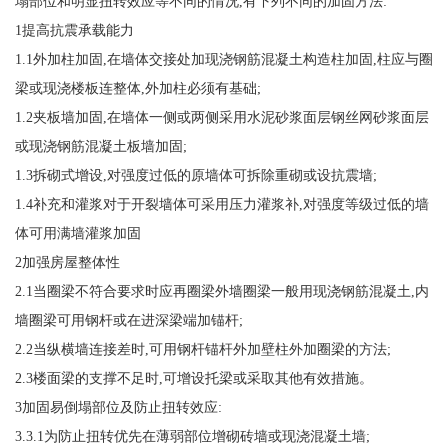
塌部位和明显扭转效应等不同的情况,有下列不同的加固方法:
1提高抗震承载能力
1.1外加柱加固,在墙体交接处加现浇钢筋混凝土构造柱加固,柱应与圈
梁或现浇楼板连整体,外加柱必须有基础;
1.2夹板墙加固,在墙体一侧或两侧采用水泥砂浆面层钢丝网砂浆面层
或现浇钢筋混凝土板墙加固;
1.3拆砌式增设,对强度过低的原墙体可拆除重砌或设抗震墙;
1.4补充和灌浆对于开裂墙体可采用压力灌浆补,对强度等级过低的墙
体可用满墙灌浆加固
2加强房屋整体性
2.1当圈梁不符合要求时应再圈梁外墙圈梁一般用现浇钢筋混凝土,内
墙圈梁可用钢杆或在进深梁端加锚杆;
2.2当纵横墙连接差时,可用钢杆锚杆外加壁柱外加圈梁的方法;
2.3楼面梁的支撑不足时,可增设托梁或采取其他有效措施。
3加固易倒塌部位及防止扭转效应:
3.3.1为防止扭转优先在薄弱部位增砌砖墙或现浇混凝土墙;