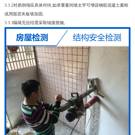
3.3.2对易倒塌应具体对待,如承重窗间墙太窄可增设钢筋混凝土窗框
或用面层夹板墙加固;
3.3.3隔墙无拉结需采取锚接措施。