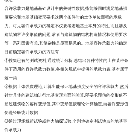
容许承载力是地基基础设计中的关键性数据,指能够同时满足地基强
度要求和地基基础变形要求这两个条件时的土体单位面积的承载
力。可见容许承载力的确定不仅要考虑地基土本身的特性,而且涉及
建筑物容许变形值的问题,后者与建筑物的结构构造情况和使用要求
等一系列因素有关,其复杂性是显而易见的。地基容许承载力的确定
目前确定容许承载力的方法有
①搜集已有的测试资料,通过统计分析,总结出各种特性的土在某种条
件下适用的容许承载力数值,各相关规范中提供的承载力表,基本属于
这一类
②根据土体强度理论,计算出能保证地基强度安全的容许承载力,然后
针对具体的建筑物进行地基变形方面的验算,即要求预估的变形值不
超过建筑物的容许变形值,其中变形值按理论计算确定,而容许变形值
仍是经验统计数据
③通过现场载荷试验或静力触探试验,个别地确定测试地点的地基容
许承载力