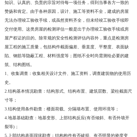
知识、认真的、负责的宗旨对待每一项任务，得到当事各方一致的
赞扬和肯定。由于各种原因，设计、施工等资料不全，建成的房屋
无法办理竣工验收手续，或虽然资料齐全，但未经竣工验收手续即
交付使用。这类房屋的检测评估一般是出于办理竣工验收手续或房
屋产权证的目的。除常规的安全性检测评估内容外，重点是检测房
屋工程的施工质量，包括构件截面偏差、垂直度、平整度、表面缺
陷、钢筋等隐蔽工程、材料强度等；图纸不全时尚需测绘必要的建
筑、结构图纸。
1、收集调查：收集相关设计文件、施工资料，调查建筑物的使用历
史。
2.结构基本情况勘查：结构形式、结构布置、建筑层数、梁柱截面尺
寸等；
3.结构使用条件勘查：楼面荷载、分隔墙布置、使用环境等；
4.地基基础勘查：地基变形、上部结构反应(有否倾斜、有否外墙开
裂等)；
5.上部结构表面现状勘查：结构构件有否破损、有否明显的挠度变