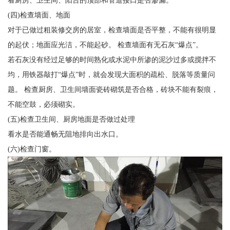
看厨房、卫生间、阳台的顶部和管道接口是否渗漏。
(四)检查墙面、地面
对于已做过粗装修交房的居室，检查墙面是否平整，不能有很明显
的起伏；地面应光洁，不能起砂。 检查墙面有无石灰“爆点”。
若石灰没有经过足够的时间熟化或水泥中所渗的泥沙过多或搅拌不
均，用铁器敲打“爆点”时，就会发现大面积的疏松、脱落等质量问
题。 检查厨房、卫生间墙面瓷砖砌筑是否合格，砖块不能有裂痕，
不能空鼓，必须砌实。
(五)检查卫生间、厨房地面是否做过处理
看水是否能通畅无阻地排向出水口。
(六)检查门窗。