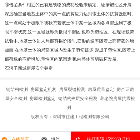
④借鉴条件相近的已有建筑物的成功经验来确定。诬按塑性区开展
深度确定当地基土体中的某一点的剪应力达到该土体的抗剪强度时,
这一点就处于极限平衡状态若该土体中某一区域内各点都达到了极
限平衡状态,这一区域就称为极限平衡区,也称为塑性区。在现场载荷
试验中,地基土体进人局部剪损阶段时,变形的速率随着上部荷载的增
加而,在地基土体的局部区域内发生了剪切破坏,形成了塑性区,随着上
部荷载的不断增加,塑性区的范围逐渐,向整体剪切破坏发展。
石河子新城房屋安全鉴定
钢结构检测 房屋鉴定机构 房屋裂缝检测 房屋质量鉴定 房产证房
屋安全检测 房屋检测鉴定 钢结构夹层安全检测 养老院房屋抗震检
测
版权所有：深圳市住建工程检测有限公司
在线留言
短信
拔打电话 15999691719