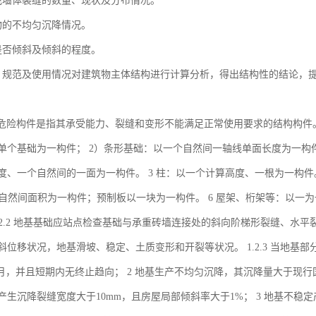
充墙体裂缝的数量、现状及分布情况。
物的不均匀沉降情况。
是否倾斜及倾斜的程度。
、规范及使用情况对建筑物主体结构进行计算分析，得出结构性的结论，
1.1 危险构件是指其承受能力、裂缝和变形不能满足正常使用要求的结构构件。 
单个基础为一构件； 2）条形基础：以一个自然间一轴线单面长度为一构件；
度、一个自然间的一面为一构件。 3 柱：以一个计算高度、一根为一构件
个自然间面积为一构件；预制板以一块为一构件。 6 屋架、桁架等：以一为一构件
1.2.2 地基基础应站点检查基础与承重砖墙连接处的斜向阶梯形裂缝、水
位移状况，地基滑坡、稳定、土质变形和开裂等状况。 1.2.3 当地基部
/月，并且短期内无终止趋向； 2 地基生产不均匀沉降，其沉降量大于现行
产生沉降裂缝宽度大于10mm，且房屋局部倾斜率大于1%； 3 地基不稳