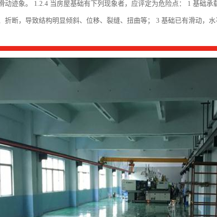
迹象。 1.2.4 当房屋基础有下列现象者，应评定为危险点： 1 基础承载能力
、折断，导致结构明显倾斜、位移、裂缝、扭曲等； 3 基础已有滑动，水