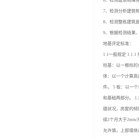
6、检测建筑物填
7、检测分析建筑
8、检测整栋建筑
9、根据检测结果
地基评定标准：
1.1一般规定 1.
柱基：以一根柱的
体：以一个计算高
件。 5 板：以一
和基础两部分。 
缝状况，房屋的倾斜
续2个月大于2mm
允许值，上部墙体