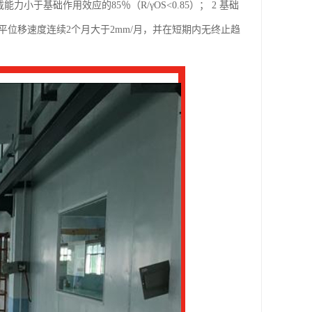
小于基础作用效应的85％（R/γOS<0.85）； 2 基础
平位移速度连续2个月大于2mm/月，并在短期内无终止趋