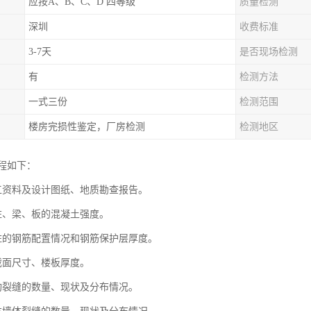
应按A、B、C、D 四等级
质量检测
深圳
收费标准
3-7天
是否现场检测
有
检测方法
一式三份
检测范围
楼房完损性鉴定，厂房检测
检测地区
程如下：
工资料及设计图纸、地质勘查报告。
柱、梁、板的混凝土强度。
柱的钢筋配置情况和钢筋保护层厚度。
截面尺寸、楼板厚度。
构裂缝的数量、现状及分布情况。