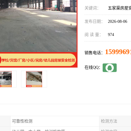
关键词：
五家渠房屋
发布日期：
2026-08-06
阅 读 量：
974
1599969
销售电话：
在线QQ：
可靠性检测
检测方法