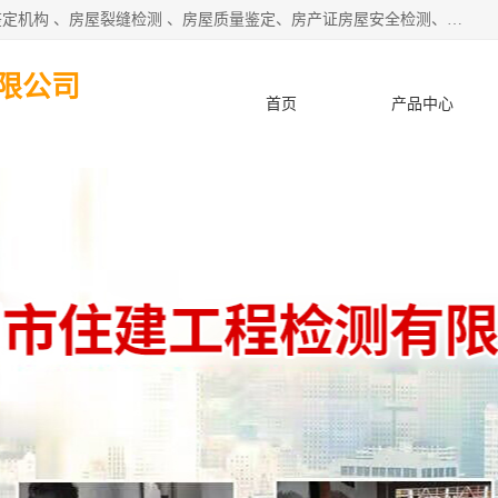
深圳市住建建筑检测鉴定有限公司提供：钢结构检测、房屋鉴定机构 、房屋裂缝检测 、房屋质量鉴定、房产证房屋安全检测、房屋检测鉴定、钢结构夹层安全检测、养老院房屋抗震检测等服务。
限公司
首页
产品中心