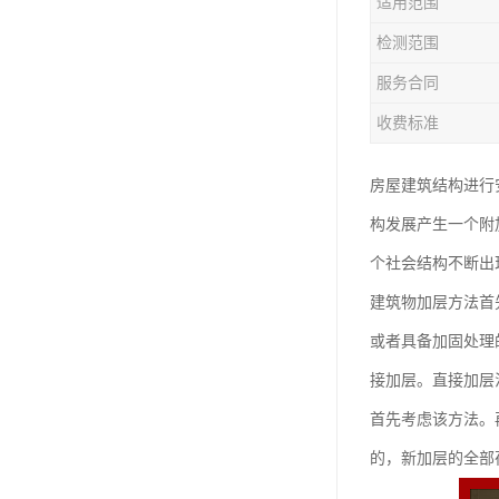
适用范围
房屋检测鉴定
检测范围
房屋结构补强加固
服务合同
钢结构夹层安全检测
收费标准
房屋建筑结构进行
构发展产生一个附
个社会结构不断出
建筑物加层方法首
或者具备加固处理
接加层。直接加层
首先考虑该方法。
的，新加层的全部