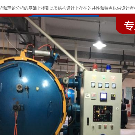
析和理论分析的基础上找到此类结构设计上存在的共性和特点以供设计者