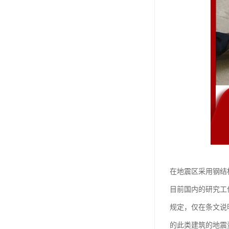
在地震区采用钢结
目前国内的研究工
规定，仅在条文说
的此类建筑的地震