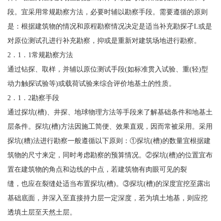
段。宜采用常规勘察方法，必要时辅以勘察手段。需要遵循的原则
是：根据建筑物的情况和原程勘察情况决定是适当补充勘探孑L或是
对原位测试孔进行补充勘察，抑或是重新对建筑场地进行勘察。
2．1．1常规勘察方法
通过钻探、取样，并辅以原位测试手段(如标准贯入试验、重(轻)型
动力触探试验等)或载荷试验来综合评价地基土的性质。
2．1．2勘察手段
通过探坑(槽)、井探、地球物理方法等手段来了解基础条件和地基土
层条件。探坑(槽)方法因施工简便、效果直观，因而常被采用。采用
探坑(糟)法进行勘察一般遵循以下原则：①探坑(槽)的数量宜根据建
筑物的尺寸来定，同时考虑勘察的预算情况。②探坑(槽)的位置宜布
置在建筑物的角点和边线的中点，若建筑物有肉眼可见的裂
缝，也应在裂缝处适当布置探坑(槽)。③探坑(槽)的深度宜挖至露出
基础底面，并深入至直接持力层一定深度，若为填土地基，则应挖
透填土层至天然土层。