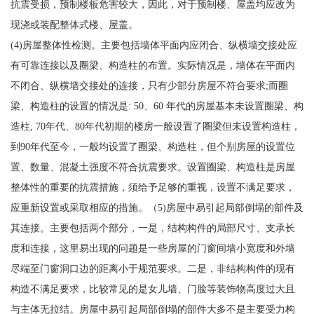
抗震受损，预制楼板危害较大，因此，对于预制楼、屋盖均应改为
现浇或装配整体式楼、屋盖。
(4)房屋整体性检测。主要包括墙体平面内应闭合、纵横墙交接处应
有可靠连接以及圈梁、构造柱的布置。实际情况是，墙体在平面内
不闭合、纵横墙交接处的连接，只有少部分房屋不符合要求;而圈
梁、构造柱的设置的情况是: 50、60 年代的房屋基本未设置圈梁、构
造柱; 70年代、80年代初期的楼房一般设置了圈梁但未设置构造柱，
到90年代至今，一般均设置了圈梁、构造柱，但个别房屋的设置位
置、数量、混凝土强度不符合抗震要求。设置圈梁、构造柱是房屋
整体性的重要的抗震措施，须给予足够的重视，设置不满足要求，
应重新设置或采取相应的措施。（5)房屋中易引起局部倒塌的部件及
其连接。主要包括两个部分，一是，结构构件的局部尺寸、支承长
度和连接，这里易出现的问题是一些房屋的门窗间墙小宽度和外墙
尽端至门窗洞口边的距离小于规范要求。二是，非结构构件的现有
构造不满足要求，比较常见的是女儿墙、门脸等装饰物高度过大且
与主体无拉结。房屋中易引起局部倒塌的部件大多不是主要受力构