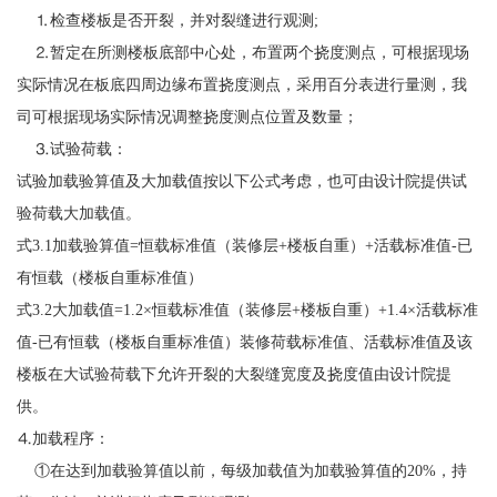
⒈检查楼板是否开裂，并对裂缝进行观测;
⒉暂定在所测楼板底部中心处，布置两个挠度测点，可根据现场
实际情况在板底四周边缘布置挠度测点，采用百分表进行量测，我
司可根据现场实际情况调整挠度测点位置及数量；
⒊试验荷载：
试验加载验算值及大加载值按以下公式考虑，也可由设计院提供试
验荷载大加载值。
式3.1加载验算值=恒载标准值（装修层+楼板自重）+活载标准值-已
有恒载（楼板自重标准值）
式3.2大加载值=1.2×恒载标准值（装修层+楼板自重）+1.4×活载标准
值-已有恒载（楼板自重标准值）装修荷载标准值、活载标准值及该
楼板在大试验荷载下允许开裂的大裂缝宽度及挠度值由设计院提
供。
⒋加载程序：
①在达到加载验算值以前，每级加载值为加载验算值的20%，持