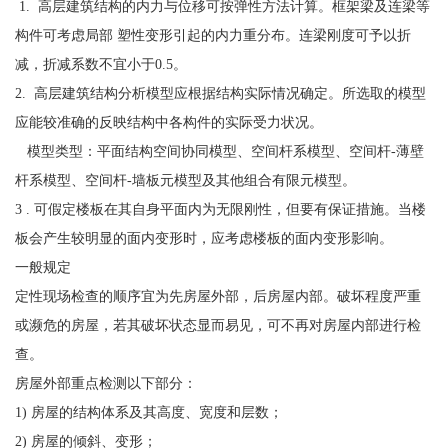
1. 高层建筑结构的内力与位移可按弹性方法计算。框架梁及连梁等
构件可考虑局部 塑性变形引起的内力重分布。连梁刚度可予以折
减，折减系数不宜小于0.5。
2. 高层建筑结构分析模型应根据结构实际情况确定。所选取的模型
应能较准确的反映结构中各构件的实际受力状况。
模型类型：平面结构空间协同模型、空间杆系模型、空间杆-薄壁
杆系模型、空间杆-墙板元模型及其他组合有限元模型。
3 . 可假定楼板在其自身平面内为无限刚性，但要有保证措施。当楼
板会产生较明显的面内变形时，应考虑楼板的面内变形影响。
一般规定
定性现场检查的顺序宜为先房屋外部，后房屋内部。破坏程度严重
或濒危的房屋，若其破坏状态显而易见，可不再对房屋内部进行检
查。
房屋外部重点检测以下部分：
1) 房屋的结构体系及其高度、宽度和层数；
2) 房屋的倾斜、变形；