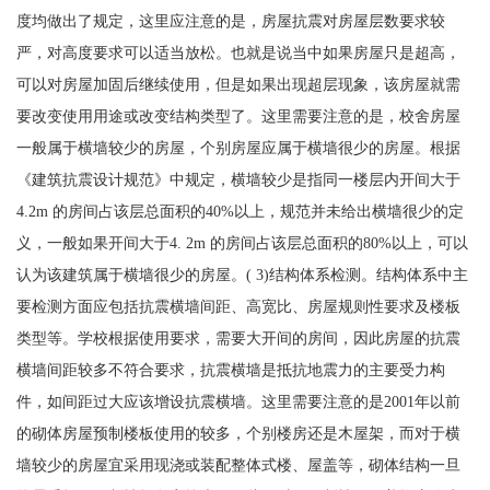
度均做出了规定，这里应注意的是，房屋抗震对房屋层数要求较
严，对高度要求可以适当放松。也就是说当中如果房屋只是超高，
可以对房屋加固后继续使用，但是如果出现超层现象，该房屋就需
要改变使用用途或改变结构类型了。这里需要注意的是，校舍房屋
一般属于横墙较少的房屋，个别房屋应属于横墙很少的房屋。根据
《建筑抗震设计规范》中规定，横墙较少是指同一楼层内开间大于
4.2m 的房间占该层总面积的40%以上，规范并未给出横墙很少的定
义，一般如果开间大于4. 2m 的房间占该层总面积的80%以上，可以
认为该建筑属于横墙很少的房屋。( 3)结构体系检测。结构体系中主
要检测方面应包括抗震横墙间距、高宽比、房屋规则性要求及楼板
类型等。学校根据使用要求，需要大开间的房间，因此房屋的抗震
横墙间距较多不符合要求，抗震横墙是抵抗地震力的主要受力构
件，如间距过大应该增设抗震横墙。这里需要注意的是2001年以前
的砌体房屋预制楼板使用的较多，个别楼房还是木屋架，而对于横
墙较少的房屋宜采用现浇或装配整体式楼、屋盖等，砌体结构一旦