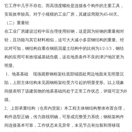
它工序中几乎不存在。而高强度螺栓是连接各个构件的主要工具，
安装效率较高。对于小规模的工业厂房，其建设周期为45-60天。
（二）重量轻
在工业厂房建设过程中应合理使用轻钢，这是因为轻钢的重量相对
轻，且功能与其它材料相似，这可大大减小多层钢结构的重量。经
比对可知，钢结构自重在钢筋混凝土结构中的比例为1/2-1/3，钢结
构的应用可有效缩减基础负载，这在地质条件不良的津沪地区更为
明显。
1、地基基础 现场观察钢框架柱底部锚固处周边地面未见明显沉
陷，上部主体结构未见因钢框架柱受力引起的明显变形。以上现象
间接表明了该建筑物的地基基础尚处于正常工作状态，评级可定为B
级。
2、上部承重结构（仓库内货架）本工程主体钢结构整体布置合理，
构件选型正确，传力路线明确，可形成完整受力系统；钢框架构件
间连接基本可靠，工作状态未见异常，未见节点有拉裂和滑移现