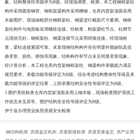
象。结构整体性等级评为B级。经现场调查、检测，本工程钢框架柱
构件采用圆形钢管、钢框架梁构件采用槽钢，仓库内货架顶面采用
木板围护。现场抽检部分钢框架柱、钢梁进行截面尺寸量测。钢框
架柱构件与地面板采用螺栓连接。经检查，刚架梁柱节点、柱脚节
点现状完好。钢框架柱、钢梁连接节点采用焊接连接。经现场检
查，梁柱连接紧固可靠。未发现钢结构构件存在明显外观缺陷及扭
曲变形、损伤、锈蚀等现象。结构构件和节点未见明显变形现象。
经计算分析，本工程仓库内货架钢框架柱、钢梁构件承载能力满足
规范要求。承载功能等级评定为B级。综合考虑结构整体性等级及承
载功能等级的评定结果，上部承重结构安全性等级评定为B级。
3.围护系统检查仓库内货架顶面采用上铺木板，现场检查围护系统工
作状态未见异常。围护结构安全性等级评定为B级。
伊宁县办理营业执照房屋安全检测
钢结构检测 房屋鉴定机构 房屋裂缝检测 房屋质量鉴定 房产证房