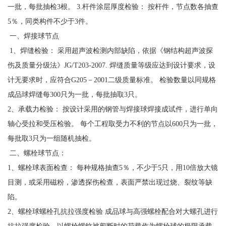
一批，每批抽检3根。 3.杆件涂层厚度检验： 按杆件，节点数各抽查
5％，同类构件不少于3件。
一、焊接球节点
1、焊缝检验： 采用超声波检测内部缺陷，依据《钢结构超声波探
伤及质量分级法》JG/T203-2007. 焊缝质量等级应达到设计要求，设
计无要求时，应符合G205－2001二级质量标准。 检验数量以同规格
成品球焊缝每300只为一批，每批抽取3只。
2、承载力检验： 按设计采用的钢管与焊接球焊接成试件，进行单向
轴心受拉和受压检验。 每个工程取受力不利的节点以600只为一批，
每批取3只为一组随机抽检。
二、螺栓球节点：
1、螺栓球表面检查： 每种规格抽查5％，不少于5只，用10倍放大镜
目测，或采用磁粉，渗透探伤检查，表面严禁出现过烧、裂纹等缺
陷。
2、螺栓球螺栓孔抗拉强度检验 成品球与高强螺栓配合对大螺孔进行
抗拉强度检验，以螺栓螺纹被剪断时的荷载作为螺栓球的极限承载