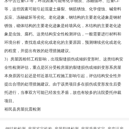
水中含过量Cl-等，环境因素可能有化学物质、冻融循环、过量Cl-
等，这些因素可能引起混凝土爆裂、钢筋锈蚀、化学侵蚀、碱骨料
反应、冻融破坏等劣化、老化迹象，钢结构的主要老化迹象是钢材
锈蚀，砌体结构的主要老化迹象是砖墙风化，木结构的主要老化迹
象是虫蚀、腐朽。这类结构安全性检测评估，一般需要进行材料和
环境分析，查找造成劣化或老化的主要原因，预测继续劣化或老化
的程度，并提出有效的处理措施建议。
3）房屋因相邻工程影响，出现裂缝损伤或倾斜变形时。这类结构安
全性检测评估，重点是区分受检房屋的裂缝损伤或倾斜变形系房屋
本身原因引起还是邻近基坑工程施工影响引起，评估结构安全性并
提出合理的处理措施建议。由于该类项目多在损伤或变形发生后委
托进行，当事双方可能已经发生矛盾，故也有较多的法院委托仲裁
项目。
裕民县房屋抗震检测
钢结构检测 房屋鉴定机构 房屋裂缝检测 房屋质量鉴定 房产证房