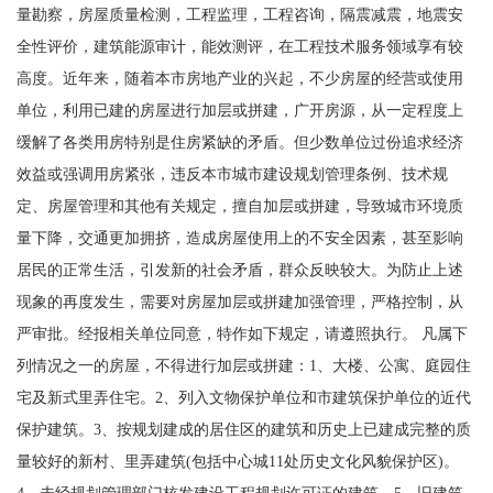
量勘察，房屋质量检测，工程监理，工程咨询，隔震减震，地震安
全性评价，建筑能源审计，能效测评，在工程技术服务领域享有较
高度。近年来，随着本市房地产业的兴起，不少房屋的经营或使用
单位，利用已建的房屋进行加层或拼建，广开房源，从一定程度上
缓解了各类用房特别是住房紧缺的矛盾。但少数单位过份追求经济
效益或强调用房紧张，违反本市城市建设规划管理条例、技术规
定、房屋管理和其他有关规定，擅自加层或拼建，导致城市环境质
量下降，交通更加拥挤，造成房屋使用上的不安全因素，甚至影响
居民的正常生活，引发新的社会矛盾，群众反映较大。为防止上述
现象的再度发生，需要对房屋加层或拼建加强管理，严格控制，从
严审批。经报相关单位同意，特作如下规定，请遵照执行。 凡属下
列情况之一的房屋，不得进行加层或拼建：1、大楼、公寓、庭园住
宅及新式里弄住宅。2、列入文物保护单位和市建筑保护单位的近代
保护建筑。3、按规划建成的居住区的建筑和历史上已建成完整的质
量较好的新村、里弄建筑(包括中心城11处历史文化风貌保护区)。