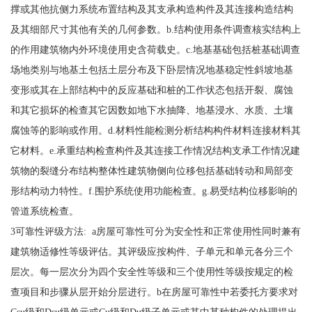
撑或其他抗侧力系统布置结构及其支承构造构件及其连接构造结构
及其细部尺寸其他有关的几何参数。b.结构使用条件调查核实结构上
的作用建筑物内外环境使用史含荷载史。c.地基基础包括桩基础调查
场地类别与地基土包括土层分布及下卧层情况地基稳定性斜坡地基
变形或其在上部结构中的反应基础和桩的工作状态包括开裂、腐蚀
和其它损坏的检查其它因数如地下水抽降、地基浸水、水质、土壤
腐蚀等的影响或作用。d.材料性能检测分析结构构件材料连接材料其
它材料。e.承重结构检查构件及其连接工作情况结构支承工作情况建
筑物的裂缝分布结构整体性建筑物侧向位移包括基础转动和局部变
形结构动力特性。f.围护系统使用功能检查。g.易受结构位移影响的
管道系统检查。
3可靠性评级方法: a房屋可靠性可分为安全性和正常使用性同时兼有
建筑物适修性等级评估。其评级应按构件、子单元和单元各分三个
层次。每一层次分为四个安全性等级和三个使用性等级按规定的检
查项目和步骤从层开始分层进行。b在房屋可靠性中若委托方要求对
Csu级和Dsu级单元或Cu级和Du级子单元或其中某种构件的处理提出