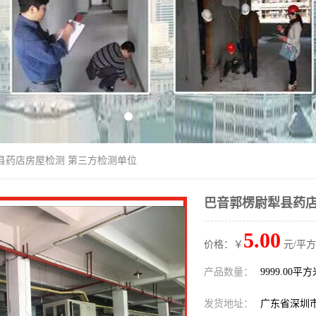
县药店房屋检测 第三方检测单位
巴音郭楞尉犁县药店
5.00
价格：￥
元/平方
产品数量：
9999.00平
发货地址：
广东省深圳