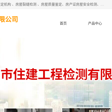
深圳市住建建筑检测鉴定有限公司提供：钢结构检测、房屋鉴定机构 、房屋裂缝检测 、房屋质量鉴定、房产证房屋安全检测、房屋检测鉴定、钢结构夹层安全检测、养老院房屋抗震检测等服务。
限公司
首页
产品中心