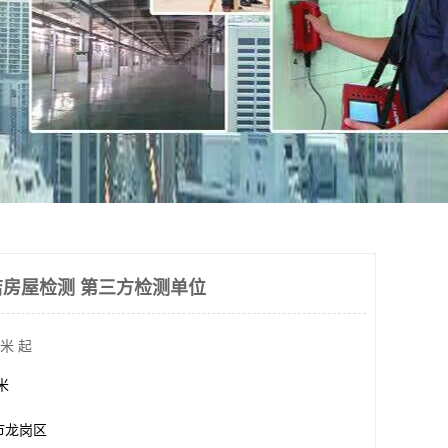
房屋检测 第三方检测单位
米 起
方米
市龙岗区