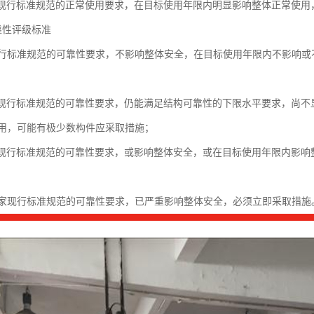
家现行标准规范的正常使用要求，在目标使用年限内明显影响整体正常使用
靠性评级标准
现行标准规范的可靠性要求，不影响整体安全，在目标使用年限内不影响或
家现行标准规范的可靠性要求，仍能满足结构可靠性的下限水平要求，尚不
用，可能有极少数构件应采取措施；
家现行标准规范的可靠性要求，或影响整体安全，或在目标使用年限内影响
国家现行标准规范的可靠性要求，已严重影响整体安全，必须立即采取措施