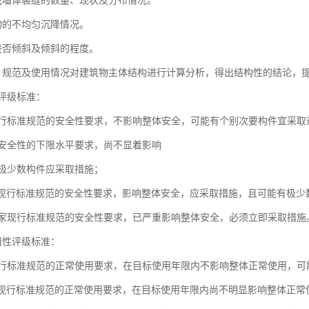
充墙体裂缝的数量、现状及分布情况。
物的不均匀沉降情况。
是否倾斜及倾斜的程度。
、规范及使用情况对建筑物主体结构进行计算分析，得出结构性的结论，
评级标准：
现行标准规范的安全性要求，不影响整体安全，可能有个别次要构件宜采取适
安全性的下限水平要求，尚不显着影响
极少数构件应采取措施；
家现行标准规范的安全性要求，影响整体安全，应采取措施，且可能有极少
国家现行标准规范的安全性要求，已严重影响整体安全，必须立即采取措施
用性评级标准：
现行标准规范的正常使用要求，在目标使用年限内不影响整体正常使用，可
家现行标准规范的正常使用要求，在目标使用年限内尚不明显影响整体正常