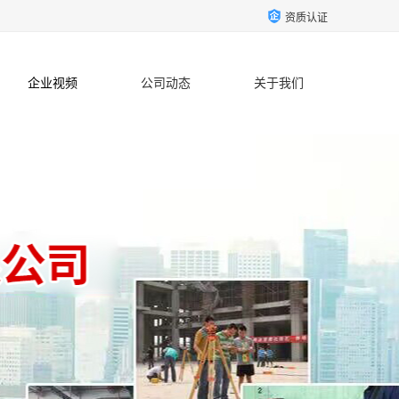
资质认证
企业视频
公司动态
关于我们