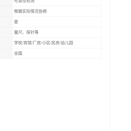
可靠性检测
根据实际情况协商
是
量尺、探针等
学校/宾馆/厂房/小区/民房/幼儿园
全国