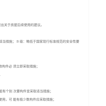
提出关于房屋后续使用的建议。
当措施； B 级：略低于国家现行标准规范的安全性要
数构件必 须立即采取措施；
。
能有个别 次要构件宜采取适当措施；
使用，可 能有极少数构件应采取措施；