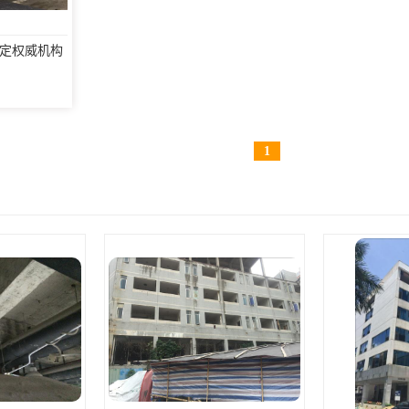
定权威机构
1