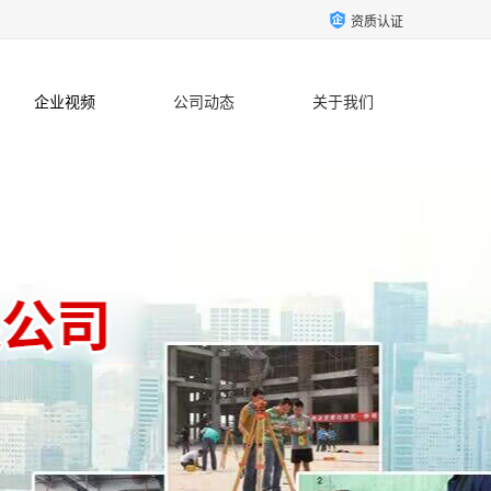
资质认证
企业视频
公司动态
关于我们