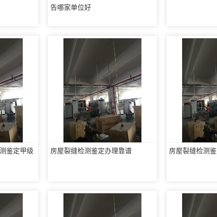
告哪家单位好
测鉴定甲级
房屋裂缝检测鉴定办理靠谱
房屋裂缝检测鉴